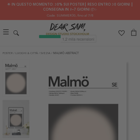
🌟 IN QUESTO MOMENTO: 30% SUI POSTER┃ RESO ENTRO 30 GIORNI ┃
CONSEGNA IN 2–7 GIORNI 📦✨
Code: SUMMER30
, fino al 7/8
POSTER
/
LUOGHI & CITTÀ
/
SVEZIA
/
MALMÖ ABSTRACT