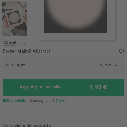
Item
1
Poster Malmö Abstract
favorite_border
of
4
21 x 30 cm
9,95 €
9,95 €
Aggiungi al carrello
Disponibile
- Consegna in
3-7 giorni
Descrizione del prodotto