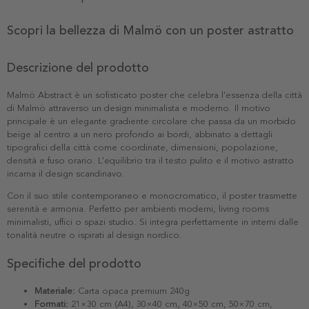
Scopri la bellezza di Malmö con un poster astratto
Descrizione del prodotto
Malmö Abstract è un sofisticato poster che celebra l'essenza della città
di Malmö attraverso un design minimalista e moderno. Il motivo
principale è un elegante gradiente circolare che passa da un morbido
beige al centro a un nero profondo ai bordi, abbinato a dettagli
tipografici della città come coordinate, dimensioni, popolazione,
densità e fuso orario. L'equilibrio tra il testo pulito e il motivo astratto
incarna il design scandinavo.
Con il suo stile contemporaneo e monocromatico, il poster trasmette
serenità e armonia. Perfetto per ambienti moderni, living rooms
minimalisti, uffici o spazi studio. Si integra perfettamente in interni dalle
tonalità neutre o ispirati al design nordico.
Specifiche del prodotto
Materiale:
Carta opaca premium 240g
Formati:
21×30 cm (A4), 30×40 cm, 40×50 cm, 50×70 cm,