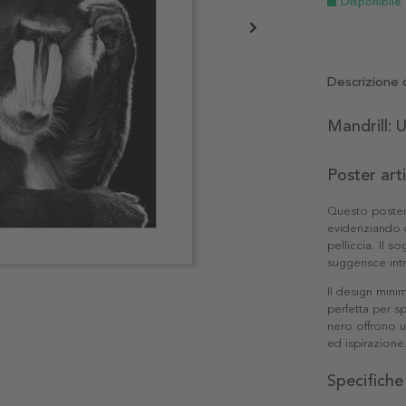
Disponibile
Descrizione 
Mandrill: 
Poster art
Questo poster 
evidenziando d
pelliccia. Il 
suggerisce in
Il design mini
perfetta per s
nero offrono u
ed ispirazione
Specifiche