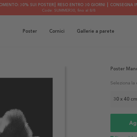
OMENTO: 30% SUI POSTER┃ RESO ENTRO 30 GIORNI ┃ CONSEGNA IN
Code: SUMMER30
, fino al 8/8
Poster
Cornici
Gallerie a parete
Poster Mand
Seleziona la
30 x 40 c
Agg