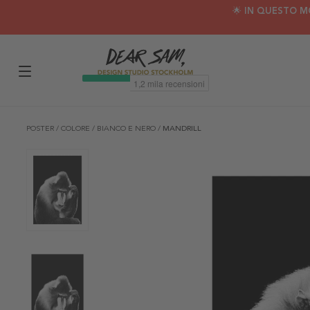
🌟 IN QUESTO M
POSTER
/
COLORE
/
BIANCO E NERO
/
MANDRILL