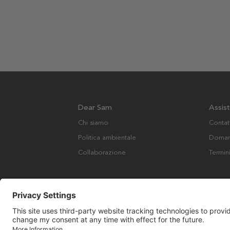
Dear Sam
Assis
Chi siamo
Contat
Politica ambientale
Domand
Collaborazione
Termin