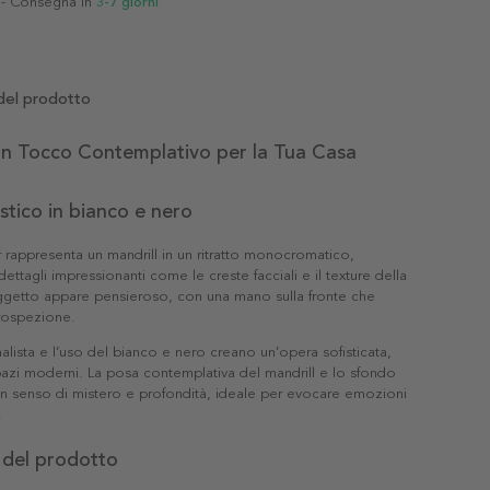
- Consegna in
3-7 giorni
del prodotto
Un Tocco Contemplativo per la Tua Casa
istico in bianco e nero
rappresenta un mandrill in un ritratto monocromatico,
ettagli impressionanti come le creste facciali e il texture della
soggetto appare pensieroso, con una mano sulla fronte che
trospezione.
malista e l’uso del bianco e nero creano un’opera sofisticata,
pazi moderni. La posa contemplativa del mandrill e lo sfondo
n senso di mistero e profondità, ideale per evocare emozioni
.
 del prodotto