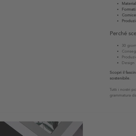
Materia
Formati
Cornice
Produzi
Perché sc
30 giorn
Consegn
Produzi
Design 
Scopri il fasci
sostenibile.
Tutti i nostri 
grammatura da 