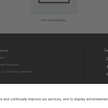
POSTER MANDRILL
tenza
Se
taci
e frequenti
i e condizioni generali