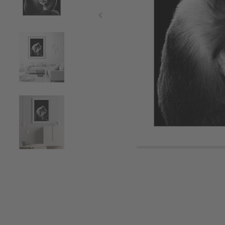
Item
1
of
5