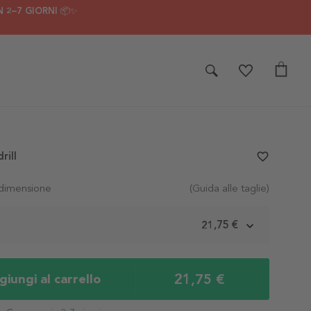
 2–7 GIORNI 📦✨
rill
favorite_border
 dimensione
(Guida alle taglie)
m
21,75 €
21,75 €
iungi al carrello