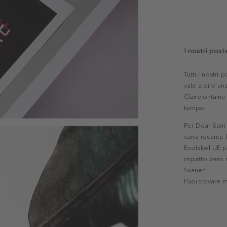
I nostri post
Tutti i nostri
vale a dire una
Clairefontaine 
tempo.
Per Dear Sam l
carta recante 
Ecolabel UE pe
impatto zero s
Svanen.
Puoi trovare 