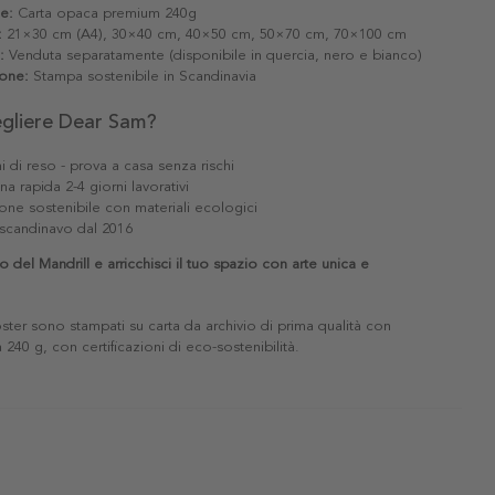
le:
Carta opaca premium 240g
:
21×30 cm (A4), 30×40 cm, 40×50 cm, 50×70 cm, 70×100 cm
:
Venduta separatamente (disponibile in quercia, nero e bianco)
one:
Stampa sostenibile in Scandinavia
egliere Dear Sam?
i di reso - prova a casa senza rischi
a rapida 2-4 giorni lavorativi
one sostenibile con materiali ecologici
scandinavo dal 2016
no del Mandrill e arricchisci il tuo spazio con arte unica e
poster sono stampati su carta da archivio di prima qualità con
240 g, con certificazioni di eco-sostenibilità.