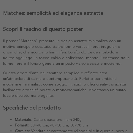
Matches: semplicità ed eleganza astratta
Scopri il fascino di questo poster
Il poster "Matches" presenta un design astratto minimalista con un
motivo principale costituito da tre forme verticali nere, irregolari e
organiche, che ricordano fiammiferi. Lo sfondo beige morbido e
neutro aggiunge un tocco caldo e sofisticato, mentre il contrasto tra le
forme nere e il fondo genera un impatto visivo deciso e moderno.
Questa opera d'arte dal carattere semplice e raffinato crea
un'atmosfera di calma e contemporaneità. Perfetto per ambienti
moderni e minimalisti, come soggiorni, studi o uffici creativi, si adatta
facilmente a tonalità neutre o monocromatiche, diventando un punto
focale discreto ma elegante.
Specifiche del prodotto
Materiale:
Carta opaca premium 240g
Formati:
30×40 cm, 40×50 cm, 50×70 cm
Cornice:
Venduta separatamente (disponibile in quercia, nero e