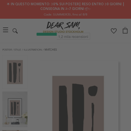
🌟 IN QUESTO MOMENTO: 30% SUI POSTER┃ RESO ENTRO 30 GIORNI ┃
CONSEGNA IN 2–7 GIORNI 📦✨
Code: SUMMER30
, fino al 8/8
POSTER
/
STILE
/
ILLUSTRATION
/
MATCHES