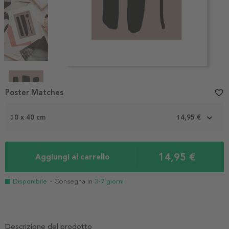
Item
1
Poster Matches
favorite_border
of
4
30 x 40 cm
14,95 €
14,95 €
Aggiungi al carrello
Disponibile
- Consegna in
3-7 giorni
Descrizione del prodotto