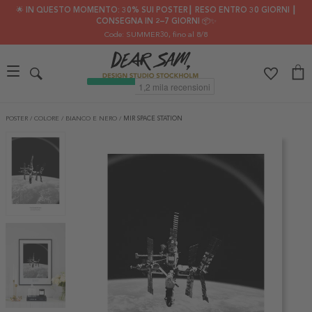
🌟 IN QUESTO MOMENTO: 30% SUI POSTER┃ RESO ENTRO 30 GIORNI ┃
CONSEGNA IN 2–7 GIORNI 📦✨
Code: SUMMER30
, fino al 8/8
POSTER
/
COLORE
/
BIANCO E NERO
/
MIR SPACE STATION