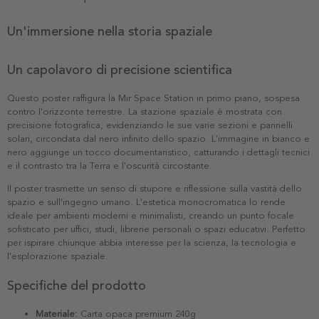
Un'immersione nella storia spaziale
Un capolavoro di precisione scientifica
Questo poster raffigura la Mir Space Station in primo piano, sospesa
contro l'orizzonte terrestre. La stazione spaziale è mostrata con
precisione fotografica, evidenziando le sue varie sezioni e pannelli
solari, circondata dal nero infinito dello spazio. L'immagine in bianco e
nero aggiunge un tocco documentaristico, catturando i dettagli tecnici
e il contrasto tra la Terra e l'oscurità circostante.
Il poster trasmette un senso di stupore e riflessione sulla vastità dello
spazio e sull'ingegno umano. L'estetica monocromatica lo rende
ideale per ambienti moderni e minimalisti, creando un punto focale
sofisticato per uffici, studi, librerie personali o spazi educativi. Perfetto
per ispirare chiunque abbia interesse per la scienza, la tecnologia e
l'esplorazione spaziale.
Specifiche del prodotto
Materiale:
Carta opaca premium 240g