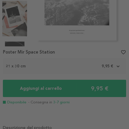
Item
1
Poster Mir Space Station
favorite_border
of
4
21 x 30 cm
9,95 €
9,95 €
Aggiungi al carrello
Disponibile
- Consegna in
3-7 giorni
Descrizione del prodotto