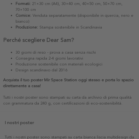
Formati:
21×30 cm (A4), 30×40 cm, 40×50 cm, 50×70 cm,
70×100 cm
Cornice:
Venduta separatamente (disponibile in quercia, nero e
bianco)
Produzione:
Stampa sostenibile in Scandinavia
Perché scegliere Dear Sam?
30 giorni di reso - prova a casa senza rischi
Consegna rapida 2-4 giorni lavorativi
Produzione sostenibile con materiali ecologici
Design scandinavo dal 2016
Acquista il tuo poster Mir Space Station oggi stesso e porta lo spazio
direttamente a casa!
Tutti i nostri poster sono stampati su carta da archivio di prima qualità
con grammatura da 240 g, con certificazioni di eco-sostenibilità.
I nostri poster
Tutti i nostri poster sono stampati su carta bianca liscia multidesign da