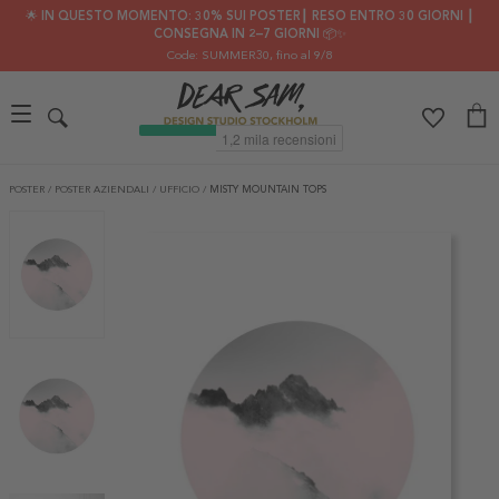
🌟 IN QUESTO MOMENTO: 30% SUI POSTER┃ RESO ENTRO 30 GIORNI ┃
CONSEGNA IN 2–7 GIORNI 📦✨
Code: SUMMER30
, fino al 9/8
POSTER
/
POSTER AZIENDALI
/
UFFICIO
/
MISTY MOUNTAIN TOPS