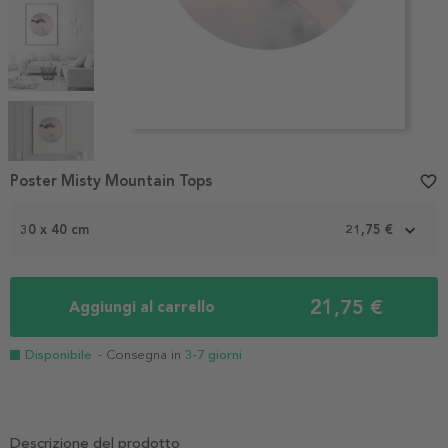
Item
1
Poster Misty Mountain Tops
favorite_border
of
5
30 x 40 cm
21,75 €
21,75 €
Aggiungi al carrello
Disponibile
- Consegna in
3-7 giorni
Descrizione del prodotto