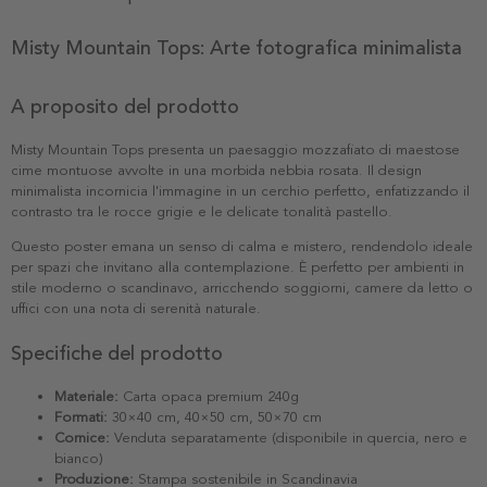
Misty Mountain Tops: Arte fotografica minimalista
A proposito del prodotto
Misty Mountain Tops presenta un paesaggio mozzafiato di maestose
cime montuose avvolte in una morbida nebbia rosata. Il design
minimalista incornicia l'immagine in un cerchio perfetto, enfatizzando il
contrasto tra le rocce grigie e le delicate tonalità pastello.
Questo poster emana un senso di calma e mistero, rendendolo ideale
per spazi che invitano alla contemplazione. È perfetto per ambienti in
stile moderno o scandinavo, arricchendo soggiorni, camere da letto o
uffici con una nota di serenità naturale.
Specifiche del prodotto
Materiale:
Carta opaca premium 240g
Formati:
30×40 cm, 40×50 cm, 50×70 cm
Cornice:
Venduta separatamente (disponibile in quercia, nero e
bianco)
Produzione:
Stampa sostenibile in Scandinavia