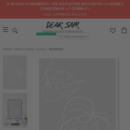
🌟 IN QUESTO MOMENTO: 30% SUI POSTER┃ RESO ENTRO 30 GIORNI ┃
CONSEGNA IN 2–7 GIORNI 📦✨
Code: SUMMER30
, fino al 8/8
POSTER
/
FIORI & PIANTE
/
FOGLIE
/
MONSTERA