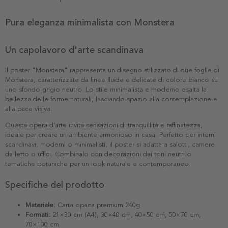
Pura eleganza minimalista con Monstera
Un capolavoro d'arte scandinava
Il poster "Monstera" rappresenta un disegno stilizzato di due foglie di
Monstera, caratterizzate da linee fluide e delicate di colore bianco su
uno sfondo grigio neutro. Lo stile minimalista e moderno esalta la
bellezza delle forme naturali, lasciando spazio alla contemplazione e
alla pace visiva.
Questa opera d'arte invita sensazioni di tranquillità e raffinatezza,
ideale per creare un ambiente armonioso in casa. Perfetto per interni
scandinavi, moderni o minimalisti, il poster si adatta a salotti, camere
da letto o uffici. Combinalo con decorazioni dai toni neutri o
tematiche botaniche per un look naturale e contemporaneo.
Specifiche del prodotto
Materiale:
Carta opaca premium 240g
Formati:
21×30 cm (A4), 30×40 cm, 40×50 cm, 50×70 cm,
70×100 cm