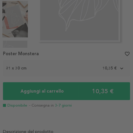
Item
1
Poster Monstera
favorite_border
of
4
21 x 30 cm
10,35 €
10,35 €
Aggiungi al carrello
Disponibile
- Consegna in
3-7 giorni
Descrizione del prodotto