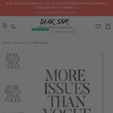
🌟 IN QUESTO MOMENTO: 30% SUI POSTER┃ RESO ENTRO 30 GIORNI ┃
CONSEGNA IN 2–7 GIORNI 📦✨
Code: SUMMER30
, fino al 6/8
POSTER
/
TAGLIA
/
50 X 70
/
MORE ISSUES