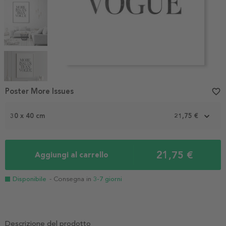
Item
1
Poster More Issues
favorite_border
of
5
30 x 40 cm
21,75 €
21,75 €
Aggiungi al carrello
Disponibile
- Consegna in
3-7 giorni
Descrizione del prodotto