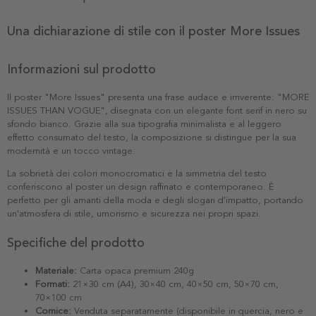
Una dichiarazione di stile con il poster More Issues
Informazioni sul prodotto
Il poster "More Issues" presenta una frase audace e irriverente: "MORE
ISSUES THAN VOGUE", disegnata con un elegante font serif in nero su
sfondo bianco. Grazie alla sua tipografia minimalista e al leggero
effetto consumato del testo, la composizione si distingue per la sua
modernità e un tocco vintage.
La sobrietà dei colori monocromatici e la simmetria del testo
conferiscono al poster un design raffinato e contemporaneo. È
perfetto per gli amanti della moda e degli slogan d'impatto, portando
un'atmosfera di stile, umorismo e sicurezza nei propri spazi.
Specifiche del prodotto
Materiale:
Carta opaca premium 240g
Formati:
21×30 cm (A4), 30×40 cm, 40×50 cm, 50×70 cm,
70×100 cm
Cornice:
Venduta separatamente (disponibile in quercia, nero e