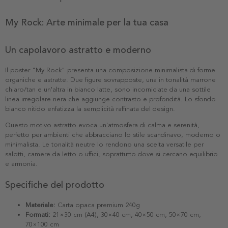
My Rock: Arte minimale per la tua casa
Un capolavoro astratto e moderno
Il poster "My Rock" presenta una composizione minimalista di forme
organiche e astratte. Due figure sovrapposte, una in tonalità marrone
chiaro/tan e un'altra in bianco latte, sono incorniciate da una sottile
linea irregolare nera che aggiunge contrasto e profondità. Lo sfondo
bianco nitido enfatizza la semplicità raffinata del design.
Questo motivo astratto evoca un'atmosfera di calma e serenità,
perfetto per ambienti che abbracciano lo stile scandinavo, moderno o
minimalista. Le tonalità neutre lo rendono una scelta versatile per
salotti, camere da letto o uffici, soprattutto dove si cercano equilibrio
e armonia.
Specifiche del prodotto
Materiale:
Carta opaca premium 240g
Formati:
21×30 cm (A4), 30×40 cm, 40×50 cm, 50×70 cm,
70×100 cm