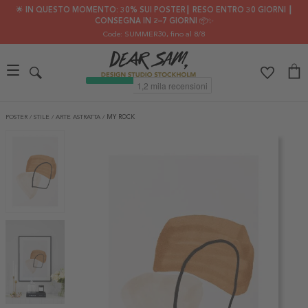
🌟 IN QUESTO MOMENTO: 30% SUI POSTER┃ RESO ENTRO 30 GIORNI ┃
CONSEGNA IN 2–7 GIORNI 📦✨
Code: SUMMER30
, fino al 8/8
POSTER
/
STILE
/
ARTE ASTRATTA
/
MY ROCK