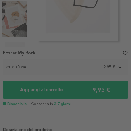
Item
1
Poster My Rock
favorite_border
of
4
21 x 30 cm
9,95 €
9,95 €
Aggiungi al carrello
Disponibile
- Consegna in
3-7 giorni
Descrizione del prodotto