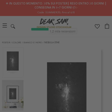
🌟 IN QUESTO MOMENTO: 30% SUI POSTER┃ RESO ENTRO 30 GIORNI ┃
CONSEGNA IN 2–7 GIORNI 📦✨
Code: SUMMER30
, fino al 6/8
POSTER
/
COLORE
/
BIANCO E NERO
/
NEBULA STAR