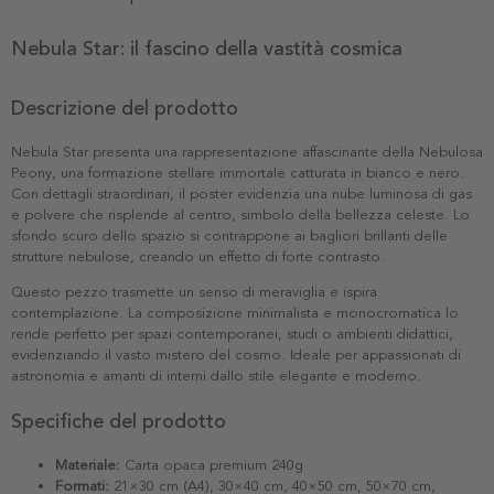
Nebula Star: il fascino della vastità cosmica
Descrizione del prodotto
Nebula Star presenta una rappresentazione affascinante della Nebulosa
Peony, una formazione stellare immortale catturata in bianco e nero.
Con dettagli straordinari, il poster evidenzia una nube luminosa di gas
e polvere che risplende al centro, simbolo della bellezza celeste. Lo
sfondo scuro dello spazio si contrappone ai bagliori brillanti delle
strutture nebulose, creando un effetto di forte contrasto.
Questo pezzo trasmette un senso di meraviglia e ispira
contemplazione. La composizione minimalista e monocromatica lo
rende perfetto per spazi contemporanei, studi o ambienti didattici,
evidenziando il vasto mistero del cosmo. Ideale per appassionati di
astronomia e amanti di interni dallo stile elegante e moderno.
Specifiche del prodotto
Materiale:
Carta opaca premium 240g
Formati:
21×30 cm (A4), 30×40 cm, 40×50 cm, 50×70 cm,