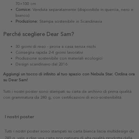
70×100 cm
Cornice:
Venduta separatamente (disponibile in quercia, nero e
bianco)
Produzione:
Stampa sostenibile in Scandinavia
Perché scegliere Dear Sam?
30 giorni di reso - prova a casa senza rischi
Consegna rapida 2-4 giorni lavorativi
Produzione sostenibile con materiali ecologici
Design scandinavo dal 2016
Aggiungi un tocco di infinito al tuo spazio con Nebula Star. Ordina ora
su Dear Sam!
Tutti i nostri poster sono stampati su carta da archivio di prima qualità
con grammatura da 240 g, con certificazioni di eco-sostenibilità.
I nostri poster
Tutti i nostri poster sono stampati su carta bianca liscia multidesign da
240 g, vale a dire una carta non patinata di alta qualità prodotta dalla