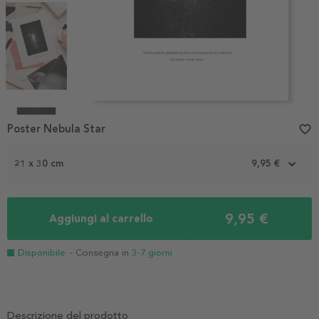
Item
1
Poster Nebula Star
favorite_border
of
4
21 x 30 cm
9,95 €
9,95 €
Aggiungi al carrello
Disponibile
- Consegna in
3-7 giorni
Descrizione del prodotto