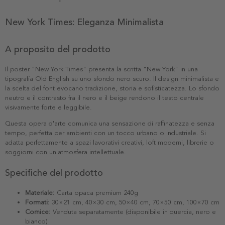
New York Times: Eleganza Minimalista
A proposito del prodotto
Il poster "New York Times" presenta la scritta "New York" in una
tipografia Old English su uno sfondo nero scuro. Il design minimalista e
la scelta del font evocano tradizione, storia e sofisticatezza. Lo sfondo
neutro e il contrasto fra il nero e il beige rendono il testo centrale
visivamente forte e leggibile.
Questa opera d'arte comunica una sensazione di raffinatezza e senza
tempo, perfetta per ambienti con un tocco urbano o industriale. Si
adatta perfettamente a spazi lavorativi creativi, loft moderni, librerie o
soggiorni con un'atmosfera intellettuale.
Specifiche del prodotto
Materiale:
Carta opaca premium 240g
Formati:
30×21 cm, 40×30 cm, 50×40 cm, 70×50 cm, 100×70 cm
Cornice:
Venduta separatamente (disponibile in quercia, nero e
bianco)