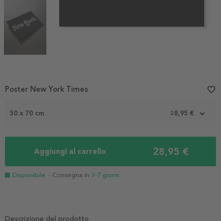
Item
Poster New York Times
favorite_border
1
of
50 x 70 cm
28,95 €
3
28,95 €
Aggiungi al carrello
Disponibile
- Consegna in
3-7 giorni
Descrizione del prodotto