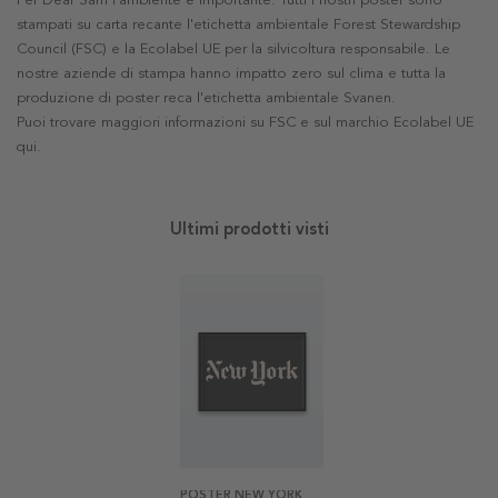
Per Dear Sam l'ambiente è importante. Tutti i nostri poster sono
stampati su carta recante l'etichetta ambientale Forest Stewardship
Council (FSC) e la Ecolabel UE per la silvicoltura responsabile. Le
nostre aziende di stampa hanno impatto zero sul clima e tutta la
produzione di poster reca l'etichetta ambientale Svanen.
Puoi trovare maggiori informazioni su FSC e sul marchio Ecolabel UE
qui
.
Ultimi prodotti visti
POSTER NEW YORK TIMES