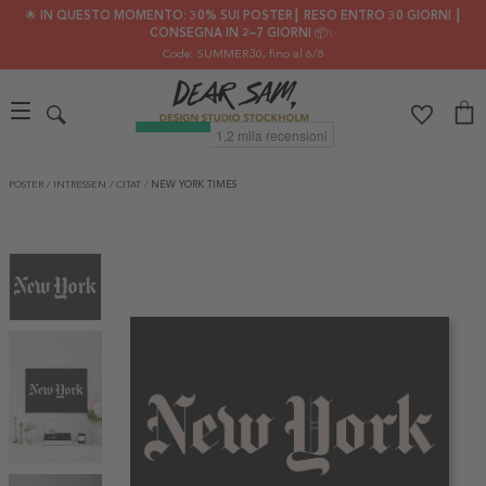
🌟 IN QUESTO MOMENTO: 30% SUI POSTER┃ RESO ENTRO 30 GIORNI ┃
CONSEGNA IN 2–7 GIORNI 📦✨
Code: SUMMER30
, fino al 6/8
POSTER
/
INTRESSEN
/
CITAT
/
NEW YORK TIMES