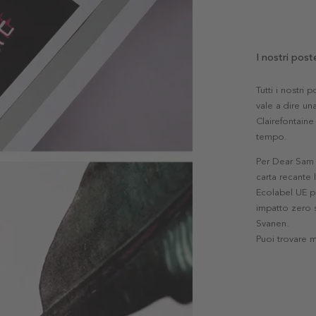
I nostri post
Tutti i nostri
vale a dire una
Clairefontaine 
tempo.
Per Dear Sam l
carta recante 
Ecolabel UE pe
impatto zero s
Svanen.
Puoi trovare 