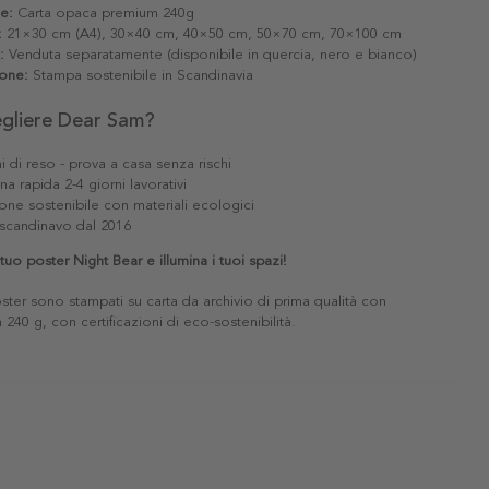
le:
Carta opaca premium 240g
:
21×30 cm (A4), 30×40 cm, 40×50 cm, 50×70 cm, 70×100 cm
:
Venduta separatamente (disponibile in quercia, nero e bianco)
one:
Stampa sostenibile in Scandinavia
egliere Dear Sam?
i di reso - prova a casa senza rischi
a rapida 2-4 giorni lavorativi
one sostenibile con materiali ecologici
scandinavo dal 2016
tuo poster Night Bear e illumina i tuoi spazi!
poster sono stampati su carta da archivio di prima qualità con
240 g, con certificazioni di eco-sostenibilità.