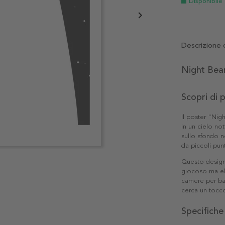
Disponibile
Descrizione 
Night Bear
Scopri di 
Il poster "Nig
in un cielo no
sullo sfondo 
da piccoli pun
Questo design 
giocoso ma ele
camere per bam
cerca un tocc
Specifiche