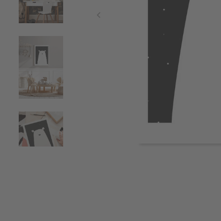
Item
1
of
5