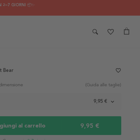
 2–7 GIORNI 📦✨
t Bear
favorite_border
 dimensione
(Guida alle taglie)
m
9,95 €
9,95 €
iungi al carrello