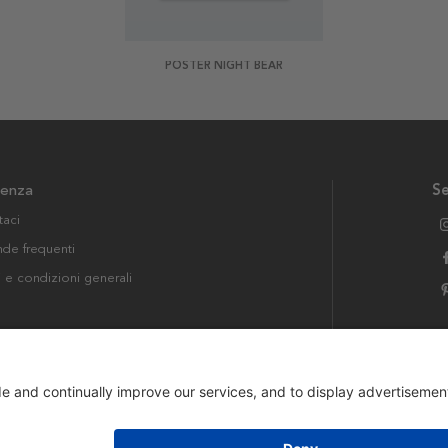
POSTER NIGHT BEAR
tenza
Se
taci
e frequenti
i e condizioni generali