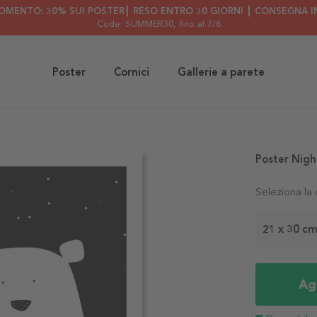
OMENTO: 30% SUI POSTER┃ RESO ENTRO 30 GIORNI ┃ CONSEGNA IN
Code: SUMMER30
, fino al 7/8
Poster
Cornici
Gallerie a parete
Poster Nigh
Seleziona la
21 x 30 c
Agg