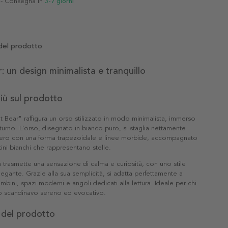
- Consegna in
3-7 giorni
del prodotto
: un design minimalista e tranquillo
più sul prodotto
ht Bear" raffigura un orso stilizzato in modo minimalista, immerso
tturno. L'orso, disegnato in bianco puro, si staglia nettamente
nero con una forma trapezoidale e linee morbide, accompagnato
tini bianchi che rappresentano stelle.
trasmette una sensazione di calma e curiosità, con uno stile
gante. Grazie alla sua semplicità, si adatta perfettamente a
bini, spazi moderni e angoli dedicati alla lettura. Ideale per chi
o scandinavo sereno ed evocativo.
 del prodotto