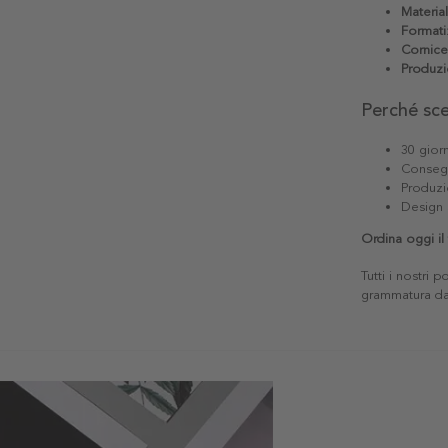
Materia
Formati
Cornice
Produzi
Perché sc
30 giorn
Consegn
Produzi
Design 
Ordina oggi il 
Tutti i nostri 
grammatura da 