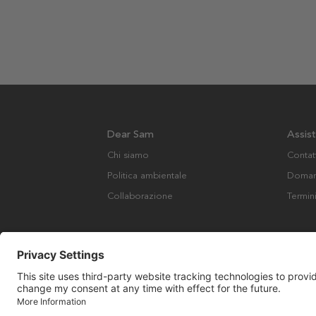
Dear Sam
Assis
Chi siamo
Contat
Politica ambientale
Domand
Collaborazione
Termin
Copyright © Many Brands AB 2023. Tutti i diritti riservati.