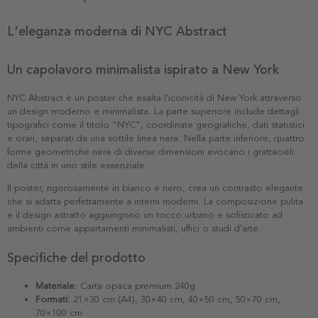
L'eleganza moderna di NYC Abstract
Un capolavoro minimalista ispirato a New York
NYC Abstract è un poster che esalta l'iconicità di New York attraverso
un design moderno e minimalista. La parte superiore include dettagli
tipografici come il titolo "NYC", coordinate geografiche, dati statistici
e orari, separati da una sottile linea nera. Nella parte inferiore, quattro
forme geometriche nere di diverse dimensioni evocano i grattacieli
della città in uno stile essenziale.
Il poster, rigorosamente in bianco e nero, crea un contrasto elegante
che si adatta perfettamente a interni moderni. La composizione pulita
e il design astratto aggiungono un tocco urbano e sofisticato ad
ambienti come appartamenti minimalisti, uffici o studi d'arte.
Specifiche del prodotto
Materiale:
Carta opaca premium 240g
Formati:
21×30 cm (A4), 30×40 cm, 40×50 cm, 50×70 cm,
70×100 cm