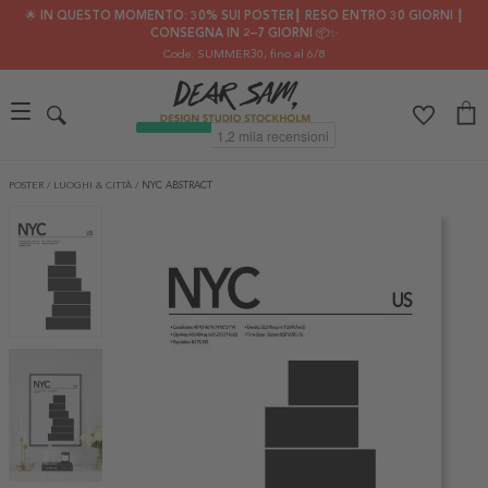
🌟 IN QUESTO MOMENTO: 30% SUI POSTER┃ RESO ENTRO 30 GIORNI ┃
CONSEGNA IN 2–7 GIORNI 📦✨
Code: SUMMER30
, fino al 6/8
POSTER
/
LUOGHI & CITTÀ
/
NYC ABSTRACT