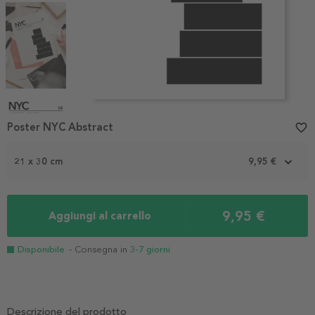
Item
1
Poster NYC Abstract
favorite_border
of
5
21 x 30 cm
9,95 €
9,95 €
Aggiungi al carrello
Disponibile
- Consegna in
3-7 giorni
Descrizione del prodotto