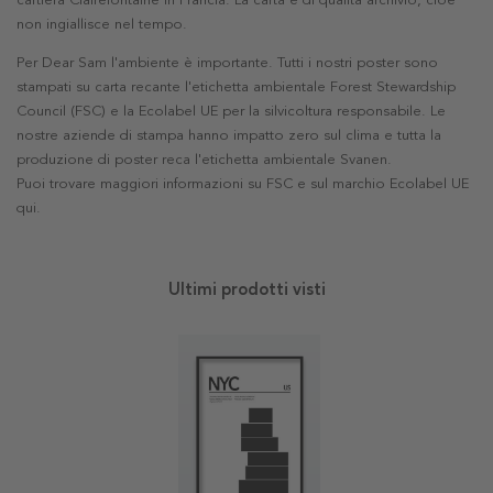
cartiera Clairefontaine in Francia. La carta è di qualità archivio, cioè
non ingiallisce nel tempo.
Per Dear Sam l'ambiente è importante. Tutti i nostri poster sono
stampati su carta recante l'etichetta ambientale Forest Stewardship
Council (FSC) e la Ecolabel UE per la silvicoltura responsabile. Le
nostre aziende di stampa hanno impatto zero sul clima e tutta la
produzione di poster reca l'etichetta ambientale Svanen.
Puoi trovare maggiori informazioni su FSC e sul marchio Ecolabel UE
qui
.
Ultimi prodotti visti