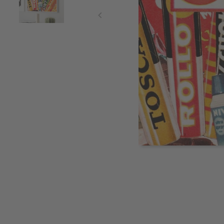
Item
1
of
2