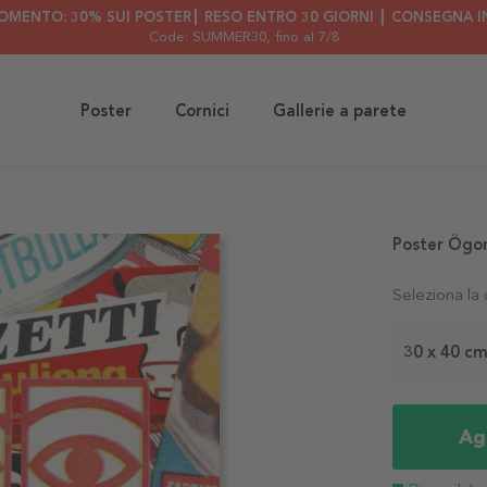
OMENTO: 30% SUI POSTER┃ RESO ENTRO 30 GIORNI ┃ CONSEGNA IN
Code: SUMMER30
, fino al 7/8
Poster
Cornici
Gallerie a parete
Poster Ögo
Seleziona la
30 x 40 c
Agg