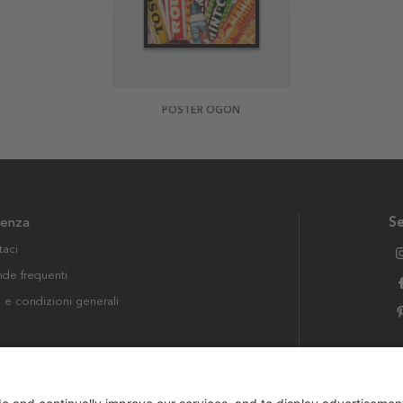
POSTER ÖGON
tenza
Se
taci
e frequenti
i e condizioni generali