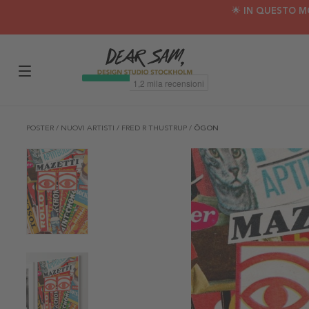
🌟 IN QUESTO M
POSTER
/
NUOVI ARTISTI
/
FRED R THUSTRUP
/
ÖGON