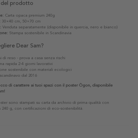
 del prodotto
le:
Carta opaca premium 240g
:
30×40 cm, 50×70 cm
:
Venduta separatamente (disponibile in quercia, nero e bianco)
one:
Stampa sostenibile in Scandinavia
egliere Dear Sam?
i di reso - prova a casa senza rischi
a rapida 2-4 giorni lavorativi
one sostenibile con materiali ecologici
scandinavo dal 2016
cco di carattere ai tuoi spazi con il poster Ögon, disponibile
am!
poster sono stampati su carta da archivio di prima qualità con
240 g, con certificazioni di eco-sostenibilità.