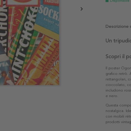
Disponibile
Descrizione 
Un tripudio
Scopri il 
Il poster Ögon
grafico retrò. 
rettangolari, c
cioccolato, con
includono rossi 
e nero.
Questa compos
nostalgica. Id
con mobili rét
prodotti vinta