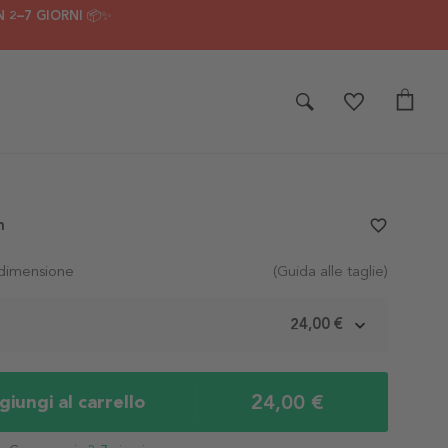
 2–7 GIORNI 📦✨
n
favorite_border
 dimensione
(Guida alle taglie)
m
24,00 €
24,00 €
iungi al carrello