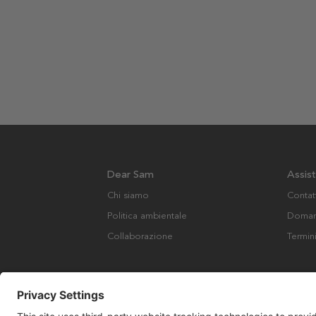
Dear Sam
Assis
Chi siamo
Contat
Politica ambientale
Domand
Collaborazione
Termin