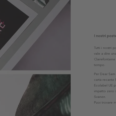
I nostri post
Tutti i nostri
vale a dire una
Clairefontaine 
tempo.
Per Dear Sam l
carta recante 
Ecolabel UE pe
impatto zero s
Svanen.
Puoi trovare 