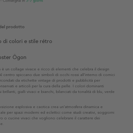
- Consegna in
3-7 giorni
del prodotto
 di colori e stile rétro
poster Ögon
 è un collage vivace e ricco di elementi che celebra il design
Al centro spiccano due simboli di occhi rossi all'interno di cornici
ircondati da etichette vintage di prodotti e pubblicità per
servati e articoli per la cura della pelle. I colori dominanti
brillanti, gialli vivaci e bianchi, bilanciati da tonalità di blu, verde
izione esplosiva e caotica crea un'atmosfera dinamica e
eale per spazi moderni ed eclettici come studi creativi, soggiorni
ro o cucine vivaci che vogliono celebrare il carattere dei
ge.