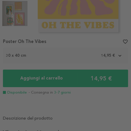
Item
Poster Oh The Vibes
favorite_border
1
of
3
30 x 40 cm
14,95 €
14,95 €
Aggiungi al carrello
Disponibile
- Consegna in
3-7 giorni
Descrizione del prodotto