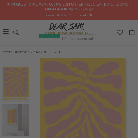
🌟 IN QUESTO MOMENTO: 30% SUI POSTER┃ RESO ENTRO 30 GIORNI ┃
CONSEGNA IN 2–7 GIORNI 📦✨
Code: SUMMER30
, fino al 9/8
POSTER
/
INTRESSEN
/
CITAT
/
OH THE VIBES