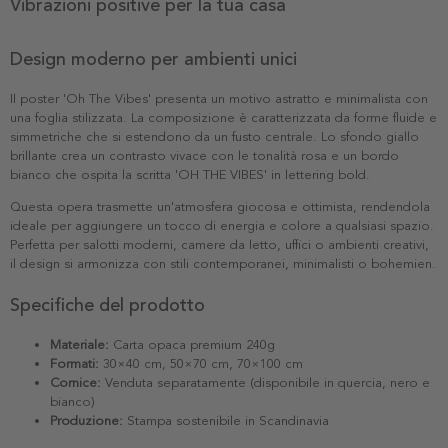
Vibrazioni positive per la tua casa
Design moderno per ambienti unici
Il poster 'Oh The Vibes' presenta un motivo astratto e minimalista con
una foglia stilizzata. La composizione è caratterizzata da forme fluide e
simmetriche che si estendono da un fusto centrale. Lo sfondo giallo
brillante crea un contrasto vivace con le tonalità rosa e un bordo
bianco che ospita la scritta 'OH THE VIBES' in lettering bold.
Questa opera trasmette un'atmosfera giocosa e ottimista, rendendola
ideale per aggiungere un tocco di energia e colore a qualsiasi spazio.
Perfetta per salotti moderni, camere da letto, uffici o ambienti creativi,
il design si armonizza con stili contemporanei, minimalisti o bohemien.
Specifiche del prodotto
Materiale:
Carta opaca premium 240g
Formati:
30×40 cm, 50×70 cm, 70×100 cm
Cornice:
Venduta separatamente (disponibile in quercia, nero e
bianco)
Produzione:
Stampa sostenibile in Scandinavia