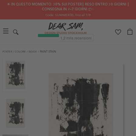
🌟 IN QUESTO MOMENTO: 30% SUI POSTER┃ RESO ENTRO 30 GIORNI ┃
CONSEGNA IN 2–7 GIORNI 📦✨
Code: SUMMER30
, fino al 7/8
POSTER
/
COLORE
/
BEIGE
/
PAINT STAIN