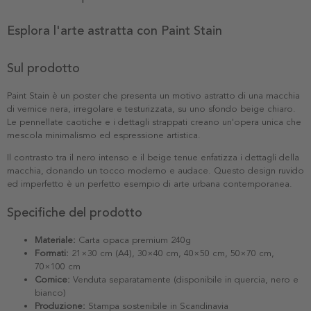
Esplora l'arte astratta con Paint Stain
Sul prodotto
Paint Stain è un poster che presenta un motivo astratto di una macchia
di vernice nera, irregolare e testurizzata, su uno sfondo beige chiaro.
Le pennellate caotiche e i dettagli strappati creano un'opera unica che
mescola minimalismo ed espressione artistica.
Il contrasto tra il nero intenso e il beige tenue enfatizza i dettagli della
macchia, donando un tocco moderno e audace. Questo design ruvido
ed imperfetto è un perfetto esempio di arte urbana contemporanea.
Specifiche del prodotto
Materiale:
Carta opaca premium 240g
Formati:
21×30 cm (A4), 30×40 cm, 40×50 cm, 50×70 cm,
70×100 cm
Cornice:
Venduta separatamente (disponibile in quercia, nero e
bianco)
Produzione:
Stampa sostenibile in Scandinavia