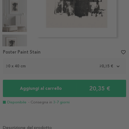
Item
1
Poster Paint Stain
favorite_border
of
6
30 x 40 cm
20,35 €
20,35 €
Aggiungi al carrello
Disponibile
- Consegna in
3-7 giorni
Descrizione del prodotto