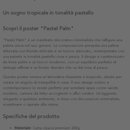
Un sogno tropicale in tonalità pastello
Scopri il poster "Pastel Palm"
"Pastel Palm" è un manifesto decorativo minimalista che raffigura una
palma unica nel suo genere. La composizione presenta una palma
stilizzata con fronde delicate e un tronco slanciato, reinterpretata con
una palette in tonalità pastello rosa e pesca. Il design è caratterizzato
da linee pulite e un tocco moderno, con un equilibrio perfetto di
dettagli raffinati e un fondo sfumato che va dal rosa al pesca.
Questo poster emana un'atmosfera rilassante e tropicale, ideale per
creare un angolo di tranquillità in casa. Il suo design sobrio e
contemporaneo lo rende perfetto per arredare spazi come salotti
moderni, camere da letto accoglienti o uffici creativi. Un'aggiunta
elegante a qualsiasi ambiente, in linea con decorazioni minimaliste,
scandinave o ispirate alla natura.
Specifiche del prodotto
Materiale:
Carta opaca premium 240g