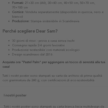
Formati:
21×30 cm (A4), 30×40 cm, 40×50 cm, 50×70 cm,
70×100 cm
Cornice:
Venduta separatamente (disponibile in quercia, nero e
bianco)
Produzione:
Stampa sostenibile in Scandinavia
Perché scegliere Dear Sam?
30 giorni di reso - prova a casa senza rischi
Consegna rapida 2-4 giorni lavorativi
Produzione sostenibile con materiali ecologici
Design scandinavo dal 2016
Acquista ora "Pastel Palm" per aggiungere un tocco di serenità alla tua
casa!
Tutti i nostri poster sono stampati su carta da archivio di prima qualità
con grammatura da 240 g, con certificazioni di eco-sostenibilità.
I nostri poster
Tutti i nostri poster sono stampati su carta bianca liscia multidesign da