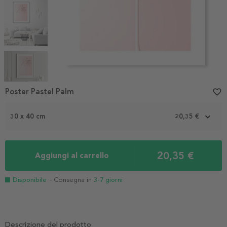
Item
1
Poster Pastel Palm
favorite_border
of
5
30 x 40 cm
20,35 €
20,35 €
Aggiungi al carrello
Disponibile
- Consegna in
3-7 giorni
Descrizione del prodotto