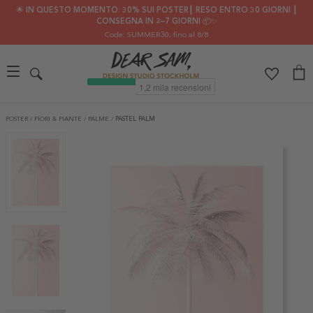
🌟 IN QUESTO MOMENTO: 30% SUI POSTER┃ RESO ENTRO 30 GIORNI ┃
CONSEGNA IN 2–7 GIORNI 📦✨
Code: SUMMER30
, fino al 8/8
POSTER
/
FIORI & PIANTE
/
PALME
/
PASTEL PALM