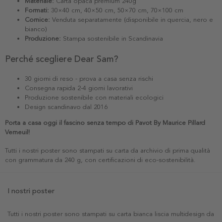
Materiale:
Carta opaca premium 240g
Formati:
30×40 cm, 40×50 cm, 50×70 cm, 70×100 cm
Cornice:
Venduta separatamente (disponibile in quercia, nero e
bianco)
Produzione:
Stampa sostenibile in Scandinavia
Perché scegliere Dear Sam?
30 giorni di reso - prova a casa senza rischi
Consegna rapida 2-4 giorni lavorativi
Produzione sostenibile con materiali ecologici
Design scandinavo dal 2016
Porta a casa oggi il fascino senza tempo di Pavot By Maurice Pillard
Verneuil!
Tutti i nostri poster sono stampati su carta da archivio di prima qualità
con grammatura da 240 g, con certificazioni di eco-sostenibilità.
I nostri poster
Tutti i nostri poster sono stampati su carta bianca liscia multidesign da