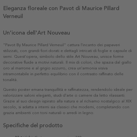
Eleganza floreale con Pavot di Maurice Pillard
Verneuil
Un'icona dell'Art Nouveau
"Pavot By Maurice Pillard Verneuil" cattura l'incanto dei papaveri
stilizzati, con grandi fiori dorati e dettagli intricati di foglie e capsule di
semi. Quest'opera, simbolo dello stile Art Nouveau, unisce forme
decorative fluide a motivi naturali. Il mix di colori, che spazia dal giallo
oro al marrone e al grigio azzurro, crea un'armonia visiva
intramontabile in perfetto equilibrio con il contrasto raffinato delle
tonalità.
Questo poster emana tranquillità e raffinatezza, rendendolo ideale per
valorizzare saloni eleganti, studi d'arte o camere da letto rilassanti.
Grazie al suo design ispirato alla natura e al richiamo nostalgico al XIX
secolo, si adatta a interni sia classici che moderni, completando con
grazia ambienti con toni naturali o arredi in legno.
Specifiche del prodotto