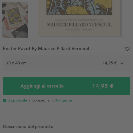
Item
Poster Pavot By Maurice Pillard Verneuil
favorite_border
1
of
3
30 x 40 cm
14,95 €
14,95 €
Aggiungi al carrello
Disponibile
- Consegna in
3-7 giorni
Descrizione del prodotto