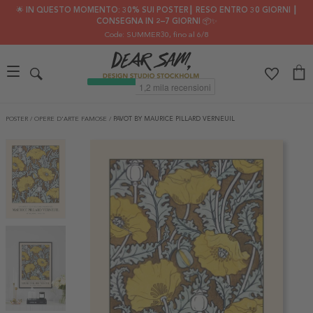
🌟 IN QUESTO MOMENTO: 30% SUI POSTER┃ RESO ENTRO 30 GIORNI ┃
CONSEGNA IN 2–7 GIORNI 📦✨
Code: SUMMER30
, fino al 6/8
POSTER
/
OPERE D'ARTE FAMOSE
/
PAVOT BY MAURICE PILLARD VERNEUIL