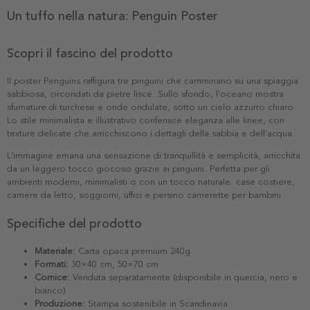
Un tuffo nella natura: Penguin Poster
Scopri il fascino del prodotto
Il poster Penguins raffigura tre pinguini che camminano su una spiaggia
sabbiosa, circondati da pietre lisce. Sullo sfondo, l'oceano mostra
sfumature di turchese e onde ondulate, sotto un cielo azzurro chiaro.
Lo stile minimalista e illustrativo conferisce eleganza alle linee, con
texture delicate che arricchiscono i dettagli della sabbia e dell'acqua.
L'immagine emana una sensazione di tranquillità e semplicità, arricchita
da un leggero tocco giocoso grazie ai pinguini. Perfetta per gli
ambienti moderni, minimalisti o con un tocco naturale: case costiere,
camere da letto, soggiorni, uffici e persino camerette per bambini.
Specifiche del prodotto
Materiale:
Carta opaca premium 240g
Formati:
30×40 cm, 50×70 cm
Cornice:
Venduta separatamente (disponibile in quercia, nero e
bianco)
Produzione:
Stampa sostenibile in Scandinavia