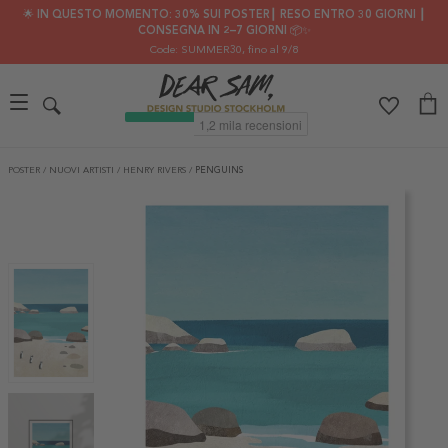
🌟 IN QUESTO MOMENTO: 30% SUI POSTER┃ RESO ENTRO 30 GIORNI ┃
CONSEGNA IN 2–7 GIORNI 📦✨
Code: SUMMER30
, fino al 9/8
POSTER
/
NUOVI ARTISTI
/
HENRY RIVERS
/
PENGUINS