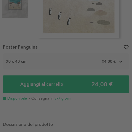
Item
Poster Penguins
favorite_border
1
of
2
30 x 40 cm
24,00 €
24,00 €
Aggiungi al carrello
Disponibile
- Consegna in
3-7 giorni
Descrizione del prodotto