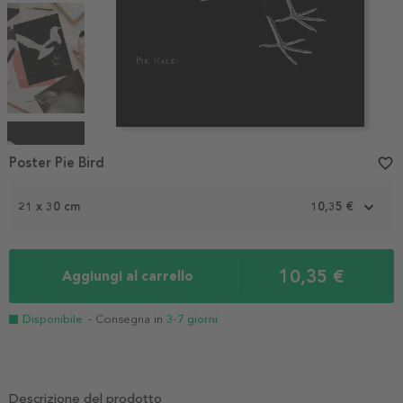
Item
1
Poster Pie Bird
favorite_border
of
4
21 x 30 cm
10,35 €
10,35 €
Aggiungi al carrello
Disponibile
- Consegna in
3-7 giorni
Descrizione del prodotto