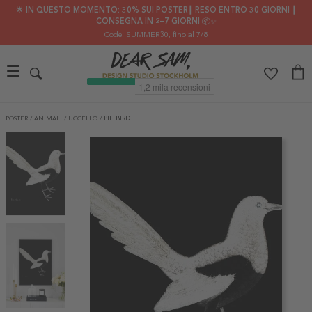
🌟 IN QUESTO MOMENTO: 30% SUI POSTER┃ RESO ENTRO 30 GIORNI ┃
CONSEGNA IN 2–7 GIORNI 📦✨
Code: SUMMER30
, fino al 7/8
POSTER
/
ANIMALI
/
UCCELLO
/
PIE BIRD