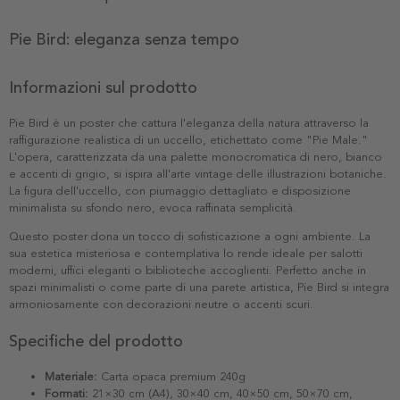
Pie Bird: eleganza senza tempo
Informazioni sul prodotto
Pie Bird è un poster che cattura l'eleganza della natura attraverso la
raffigurazione realistica di un uccello, etichettato come "Pie Male."
L'opera, caratterizzata da una palette monocromatica di nero, bianco
e accenti di grigio, si ispira all'arte vintage delle illustrazioni botaniche.
La figura dell'uccello, con piumaggio dettagliato e disposizione
minimalista su sfondo nero, evoca raffinata semplicità.
Questo poster dona un tocco di sofisticazione a ogni ambiente. La
sua estetica misteriosa e contemplativa lo rende ideale per salotti
moderni, uffici eleganti o biblioteche accoglienti. Perfetto anche in
spazi minimalisti o come parte di una parete artistica, Pie Bird si integra
armoniosamente con decorazioni neutre o accenti scuri.
Specifiche del prodotto
Materiale:
Carta opaca premium 240g
Formati:
21×30 cm (A4), 30×40 cm, 40×50 cm, 50×70 cm,