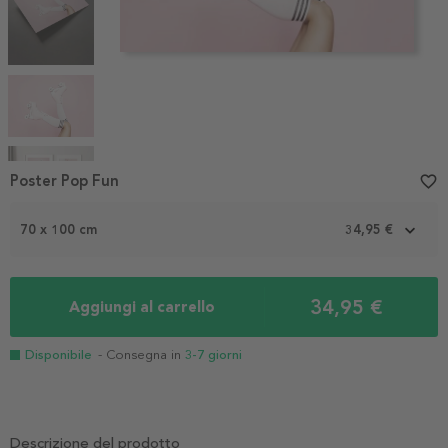
Item
Poster Pop Fun
favorite_border
1
of
70 x 100 cm
34,95 €
5
34,95 €
Aggiungi al carrello
Disponibile
- Consegna in
3-7 giorni
Descrizione del prodotto