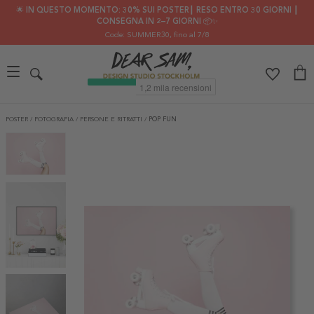
🌟 IN QUESTO MOMENTO: 30% SUI POSTER┃ RESO ENTRO 30 GIORNI ┃
CONSEGNA IN 2–7 GIORNI 📦✨
Code: SUMMER30
, fino al 7/8
POSTER
/
FOTOGRAFIA
/
PERSONE E RITRATTI
/
POP FUN