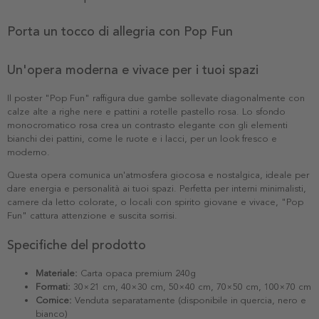
Porta un tocco di allegria con Pop Fun
Un'opera moderna e vivace per i tuoi spazi
Il poster "Pop Fun" raffigura due gambe sollevate diagonalmente con
calze alte a righe nere e pattini a rotelle pastello rosa. Lo sfondo
monocromatico rosa crea un contrasto elegante con gli elementi
bianchi dei pattini, come le ruote e i lacci, per un look fresco e
moderno.
Questa opera comunica un'atmosfera giocosa e nostalgica, ideale per
dare energia e personalità ai tuoi spazi. Perfetta per interni minimalisti,
camere da letto colorate, o locali con spirito giovane e vivace, "Pop
Fun" cattura attenzione e suscita sorrisi.
Specifiche del prodotto
Materiale:
Carta opaca premium 240g
Formati:
30×21 cm, 40×30 cm, 50×40 cm, 70×50 cm, 100×70 cm
Cornice:
Venduta separatamente (disponibile in quercia, nero e
bianco)