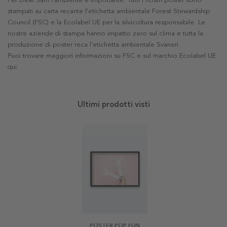
Per Dear Sam l'ambiente è importante. Tutti i nostri poster sono
stampati su carta recante l'etichetta ambientale Forest Stewardship
Council (FSC) e la Ecolabel UE per la silvicoltura responsabile. Le
nostre aziende di stampa hanno impatto zero sul clima e tutta la
produzione di poster reca l'etichetta ambientale Svanen.
Puoi trovare maggiori informazioni su FSC e sul marchio Ecolabel UE
qui
.
Ultimi prodotti visti
POSTER POP FUN