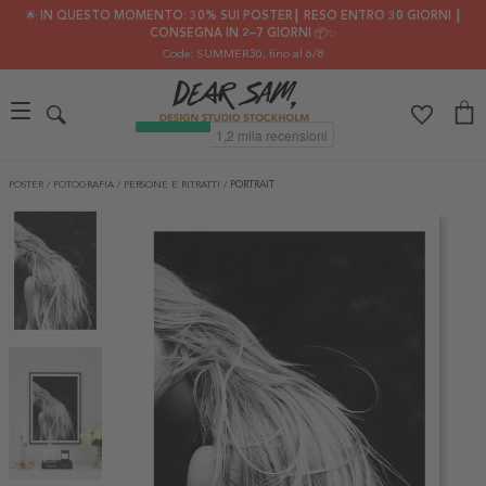
🌟 IN QUESTO MOMENTO: 30% SUI POSTER┃ RESO ENTRO 30 GIORNI ┃
CONSEGNA IN 2–7 GIORNI 📦✨
Code: SUMMER30
, fino al 6/8
POSTER
/
FOTOGRAFIA
/
PERSONE E RITRATTI
/
PORTRAIT