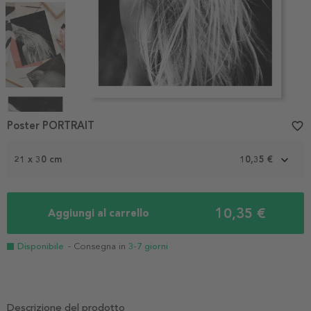
Item
1
Poster PORTRAIT
favorite_border
of
4
21 x 30 cm
10,35 €
10,35 €
Aggiungi al carrello
Disponibile
- Consegna in
3-7 giorni
Descrizione del prodotto