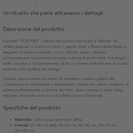
Un ritratto che parla attraverso i dettagli
Descrizione del prodotto
Il poster "PORTRAIT" cattura una scena essenziale e raffinata: un
ritratto parziale in bianco e nero. I capelli chiari e fluenti della figura si
stagliano in netto contrasto con lo sfondo scuro, creando
un'impressione visivamente potente e piena di profondità. Il dettaglio
nelle ciocche e il bilanciamento di luci e ombre sottolineano la qualità
artistica e fotografica del design.
Questa opera emana un senso di serenità e mistero grazie alla
composizione minimalista e asimmetrica. Ideale per interni moderni, si
adatta perfettamente a camere da letto, spazi creativi o zone living
eleganti, donando un tocco di sofisticazione silenziosa.
Specifiche del prodotto
Materiale:
Carta opaca premium 240g
Formati:
21×30 cm (A4), 30×40 cm, 40×50 cm, 50×70 cm,
70×100 cm