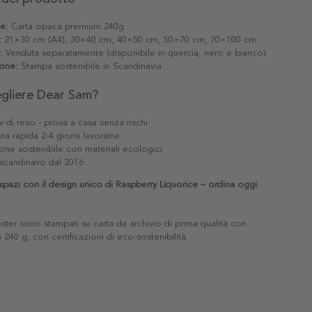
le:
Carta opaca premium 240g
:
21×30 cm (A4), 30×40 cm, 40×50 cm, 50×70 cm, 70×100 cm
:
Venduta separatamente (disponibile in quercia, nero e bianco)
one:
Stampa sostenibile in Scandinavia
egliere Dear Sam?
i di reso - prova a casa senza rischi
a rapida 2-4 giorni lavorativi
one sostenibile con materiali ecologici
scandinavo dal 2016
 spazi con il design unico di Raspberry Liquorice – ordina oggi
poster sono stampati su carta da archivio di prima qualità con
240 g, con certificazioni di eco-sostenibilità.