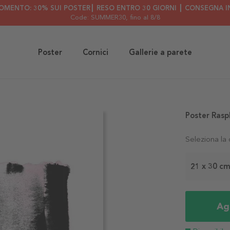
OMENTO: 30% SUI POSTER┃ RESO ENTRO 30 GIORNI ┃ CONSEGNA IN
Code: SUMMER30
, fino al 8/8
Poster
Cornici
Gallerie a parete
Poster Rasp
Seleziona la
21 x 30 c
Agg