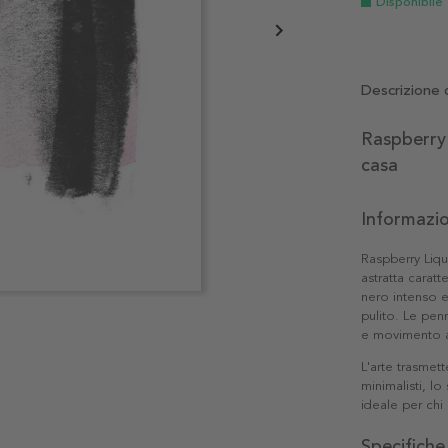
Disponibile
Descrizione 
Raspberry 
casa
Informazio
Raspberry Liq
astratta caratt
nero intenso e
pulito. Le pen
e movimento a
L'arte trasmet
minimalisti, lo
ideale per chi 
Specifiche