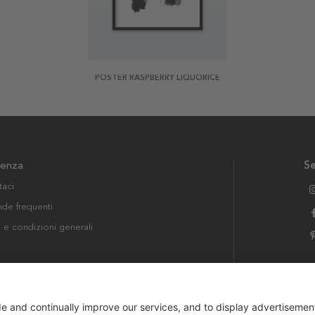
POSTER RASPBERRY LIQUORICE
tenza
Se
taci
e frequenti
i e condizioni generali