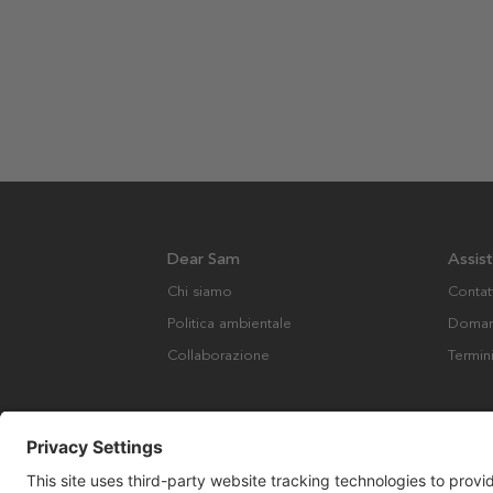
Dear Sam
Assis
Chi siamo
Contat
Politica ambientale
Domand
Collaborazione
Termin