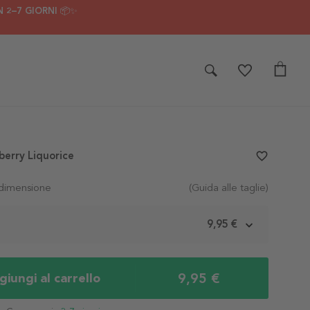
 2–7 GIORNI 📦✨
berry Liquorice
favorite_border
 dimensione
(Guida alle taglie)
m
9,95 €
9,95 €
iungi al carrello