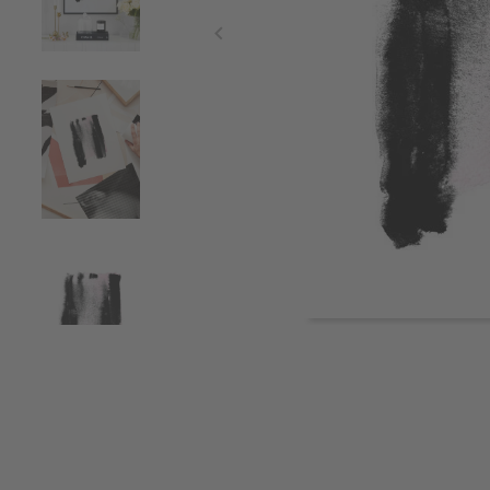
Item
1
of
4