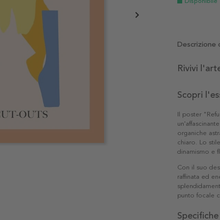
Disponibile
Descrizione 
Rivivi l'ar
Scopri l'e
Il poster "Re
un'affascinant
organiche astr
chiaro. Lo stil
dinamismo e fl
Con il suo des
raffinata ed en
splendidamente
punto focale c
Specifiche