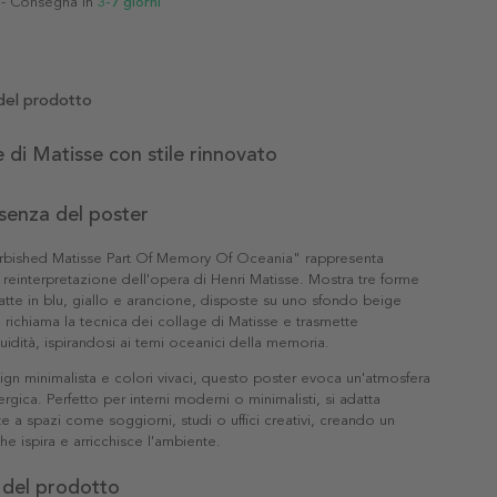
- Consegna in
3-7 giorni
del prodotto
te di Matisse con stile rinnovato
ssenza del poster
furbished Matisse Part Of Memory Of Oceania" rappresenta
e reinterpretazione dell'opera di Henri Matisse. Mostra tre forme
atte in blu, giallo e arancione, disposte su uno sfondo beige
e richiama la tecnica dei collage di Matisse e trasmette
uidità, ispirandosi ai temi oceanici della memoria.
ign minimalista e colori vivaci, questo poster evoca un'atmosfera
ergica. Perfetto per interni moderni o minimalisti, si adatta
 a spazi come soggiorni, studi o uffici creativi, creando un
he ispira e arricchisce l'ambiente.
 del prodotto