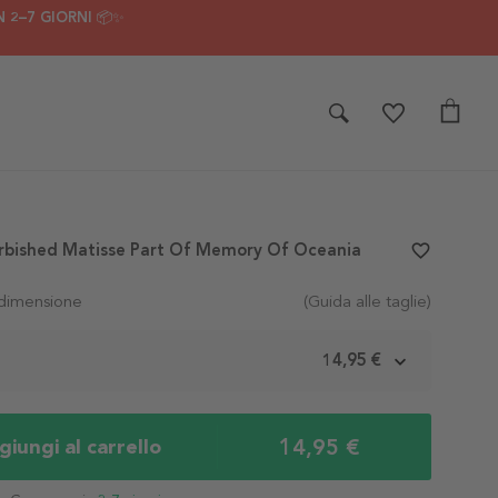
 2–7 GIORNI 📦✨
urbished Matisse Part Of Memory Of Oceania
favorite_border
 dimensione
(Guida alle taglie)
m
14,95 €
14,95 €
iungi al carrello