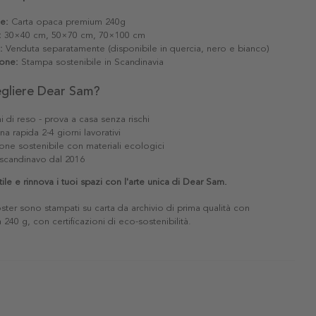
le:
Carta opaca premium 240g
:
30×40 cm, 50×70 cm, 70×100 cm
:
Venduta separatamente (disponibile in quercia, nero e bianco)
one:
Stampa sostenibile in Scandinavia
egliere Dear Sam?
i di reso - prova a casa senza rischi
a rapida 2-4 giorni lavorativi
one sostenibile con materiali ecologici
scandinavo dal 2016
stile e rinnova i tuoi spazi con l'arte unica di Dear Sam.
poster sono stampati su carta da archivio di prima qualità con
240 g, con certificazioni di eco-sostenibilità.