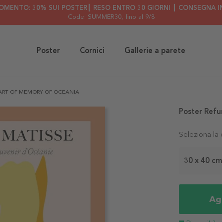
OMENTO: 30% SUI POSTER┃ RESO ENTRO 30 GIORNI ┃ CONSEGNA IN
Code: SUMMER30
, fino al 9/8
Poster
Cornici
Gallerie a parete
PART OF MEMORY OF OCEANIA
Poster Ref
Seleziona la
30 x 40 c
Agg