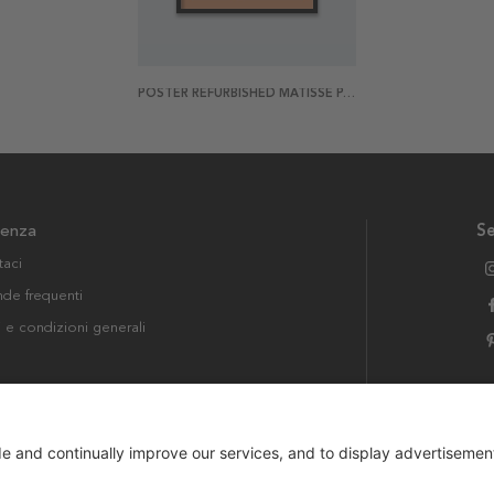
POSTER REFURBISHED MATISSE PART OF MEMORY OF OCEANIA
tenza
Se
taci
e frequenti
i e condizioni generali