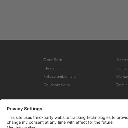
Dear Sam
Assis
Chi siamo
Contat
Politica ambientale
Domand
Collaborazione
Termin