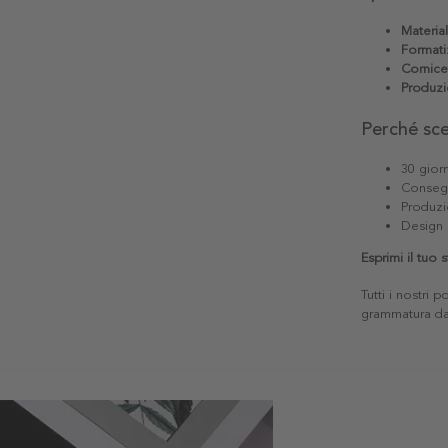
Materia
Formati
Cornice
Produzi
Perché sc
30 giorn
Consegn
Produzi
Design 
Esprimi il tuo 
Tutti i nostri 
grammatura da 