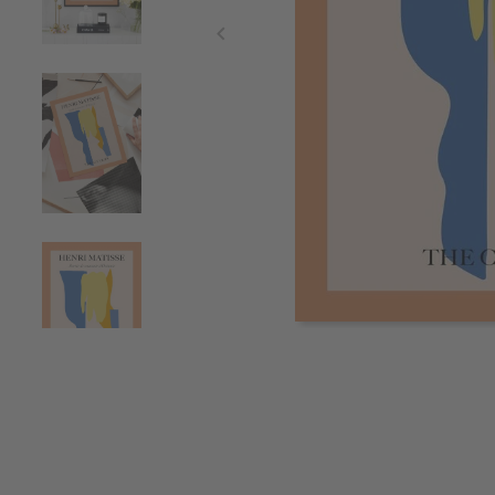
Item
1
of
4