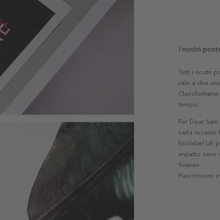
I nostri post
Tutti i nostri
vale a dire una
Clairefontaine 
tempo.
Per Dear Sam l
carta recante 
Ecolabel UE pe
impatto zero s
Svanen.
Puoi trovare 