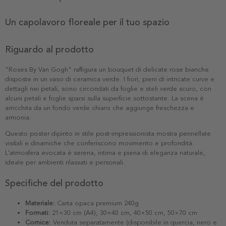
Un capolavoro floreale per il tuo spazio
Riguardo al prodotto
"Roses By Van Gogh" raffigura un bouquet di delicate rose bianche
disposte in un vaso di ceramica verde. I fiori, pieni di intricate curve e
dettagli nei petali, sono circondati da foglie e steli verde scuro, con
alcuni petali e foglie sparsi sulla superficie sottostante. La scena è
arricchita da un fondo verde chiaro che aggiunge freschezza e
armonia.
Questo poster dipinto in stile post-impressionista mostra pennellate
visibili e dinamiche che conferiscono movimento e profondità.
L'atmosfera evocata è serena, intima e piena di eleganza naturale,
ideale per ambienti rilassati e personali.
Specifiche del prodotto
Materiale:
Carta opaca premium 240g
Formati:
21×30 cm (A4), 30×40 cm, 40×50 cm, 50×70 cm
Cornice:
Venduta separatamente (disponibile in quercia, nero e