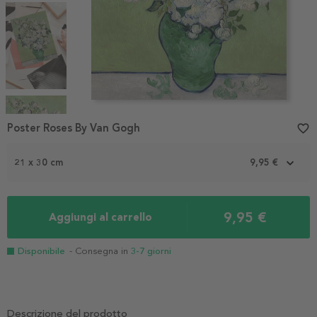
Item
1
Poster Roses By Van Gogh
favorite_border
of
4
21 x 30 cm
9,95 €
9,95 €
Aggiungi al carrello
Disponibile
- Consegna in
3-7 giorni
Descrizione del prodotto