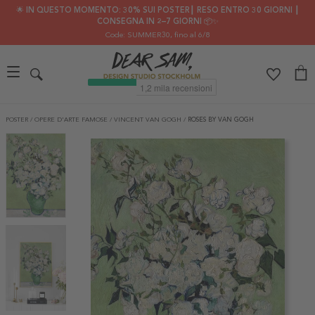
🌟 IN QUESTO MOMENTO: 30% SUI POSTER┃ RESO ENTRO 30 GIORNI ┃
CONSEGNA IN 2–7 GIORNI 📦✨
Code: SUMMER30
, fino al 6/8
POSTER
/
OPERE D'ARTE FAMOSE
/
VINCENT VAN GOGH
/
ROSES BY VAN GOGH