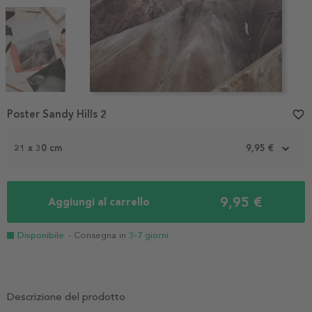
Item
Poster Sandy Hills 2
favorite_border
1
of
3
21 x 30 cm
9,95 €
9,95 €
Aggiungi al carrello
Disponibile
- Consegna in
3-7 giorni
Descrizione del prodotto