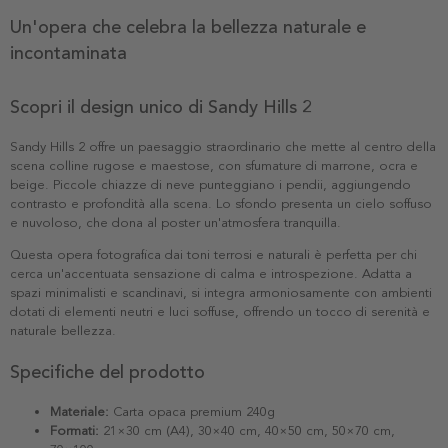
Un'opera che celebra la bellezza naturale e
incontaminata
Scopri il design unico di Sandy Hills 2
Sandy Hills 2 offre un paesaggio straordinario che mette al centro della
scena colline rugose e maestose, con sfumature di marrone, ocra e
beige. Piccole chiazze di neve punteggiano i pendii, aggiungendo
contrasto e profondità alla scena. Lo sfondo presenta un cielo soffuso
e nuvoloso, che dona al poster un'atmosfera tranquilla.
Questa opera fotografica dai toni terrosi e naturali è perfetta per chi
cerca un'accentuata sensazione di calma e introspezione. Adatta a
spazi minimalisti e scandinavi, si integra armoniosamente con ambienti
dotati di elementi neutri e luci soffuse, offrendo un tocco di serenità e
naturale bellezza.
Specifiche del prodotto
Materiale:
Carta opaca premium 240g
Formati:
21×30 cm (A4), 30×40 cm, 40×50 cm, 50×70 cm,