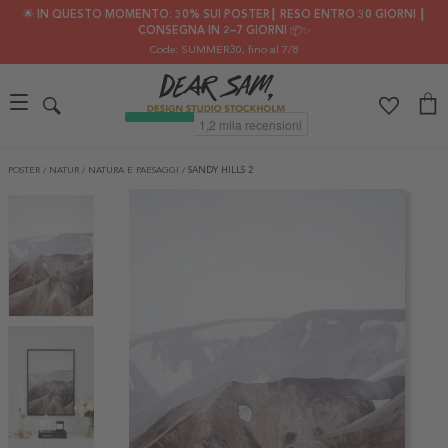
🌟 IN QUESTO MOMENTO: 30% SUI POSTER┃ RESO ENTRO 30 GIORNI ┃
CONSEGNA IN 2–7 GIORNI 📦✨
Code: SUMMER30
, fino al 7/8
POSTER
/
NATUR
/
NATURA E PAESAGGI
/
SANDY HILLS 2