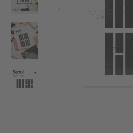
Item
1
of
4