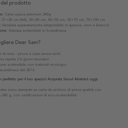
 del prodotto
le:
Carta opaca premium 240g
:
21×30 cm (A4), 30×40 cm, 40×50 cm, 50×70 cm, 70×100 cm
:
Venduta separatamente (disponibile in quercia, nero e bianco)
one:
Stampa sostenibile in Scandinavia
egliere Dear Sam?
i di reso - prova a casa senza rischi
a rapida 2-4 giorni lavorativi
one sostenibile con materiali ecologici
scandinavo dal 2016
er perfetto per il tuo spazio! Acquista Seoul Abstract oggi.
poster sono stampati su carta da archivio di prima qualità con
240 g, con certificazioni di eco-sostenibilità.