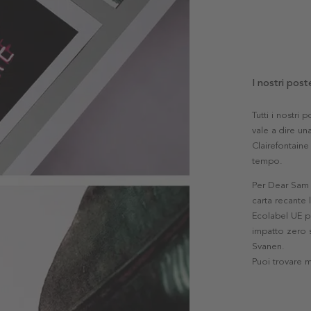
I nostri post
Tutti i nostri
vale a dire una
Clairefontaine 
tempo.
Per Dear Sam l
carta recante 
Ecolabel UE pe
impatto zero s
Svanen.
Puoi trovare 