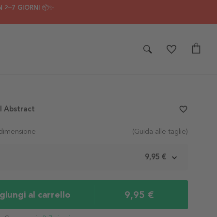
 2–7 GIORNI 📦✨
l Abstract
favorite_border
 dimensione
(Guida alle taglie)
m
9,95 €
9,95 €
iungi al carrello