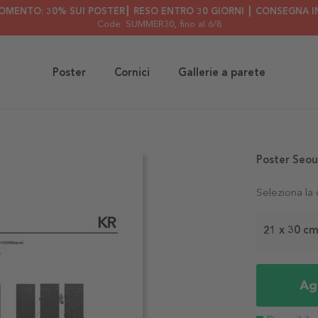
OMENTO: 30% SUI POSTER┃ RESO ENTRO 30 GIORNI ┃ CONSEGNA IN
Code: SUMMER30
, fino al 6/8
Poster
Cornici
Gallerie a parete
Poster Seou
Seleziona la
21 x 30 c
Agg