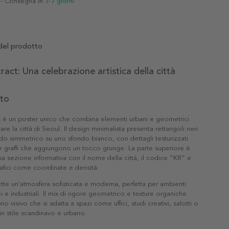
- Consegna in
3-7 giorni
del prodotto
ract: Una celebrazione artistica della città
tto
t è un poster unico che combina elementi urbani e geometrici
re la città di Seoul. Il design minimalista presenta rettangoli neri
do simmetrico su uno sfondo bianco, con dettagli testurizzati
 graffi che aggiungono un tocco grunge. La parte superiore è
una sezione informativa con il nome della città, il codice "KR" e
afici come coordinate e densità.
tte un'atmosfera sofisticata e moderna, perfetta per ambienti
e industriali. Il mix di rigore geometrico e texture organiche
rio visivo che si adatta a spazi come uffici, studi creativi, salotti o
in stile scandinavo e urbano.