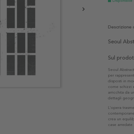
Disponibile
Descrizione 
Seoul Abst
Sul prodo
Seoul Abstrac
per rappresenta
disposti in mo
come schizzi e
arricchita da 
dettagli geogr
L'opera trasme
contemporanei 
crea un equilib
case arredate 