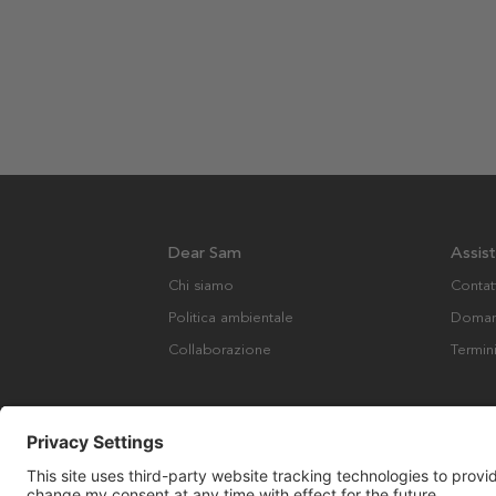
Dear Sam
Assis
Chi siamo
Contat
Politica ambientale
Domand
Collaborazione
Termin