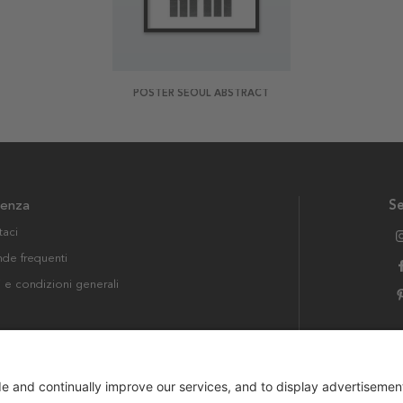
POSTER SEOUL ABSTRACT
tenza
Se
taci
e frequenti
i e condizioni generali