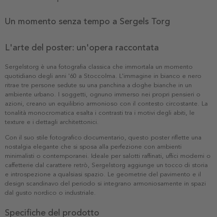
Un momento senza tempo a Sergels Torg
L'arte del poster: un'opera raccontata
Sergelstorg è una fotografia classica che immortala un momento
quotidiano degli anni '60 a Stoccolma. L'immagine in bianco e nero
ritrae tre persone sedute su una panchina a doghe bianche in un
ambiente urbano. I soggetti, ognuno immerso nei propri pensieri o
azioni, creano un equilibrio armonioso con il contesto circostante. La
tonalità monocromatica esalta i contrasti tra i motivi degli abiti, le
texture e i dettagli architettonici.
Con il suo stile fotografico documentario, questo poster riflette una
nostalgia elegante che si sposa alla perfezione con ambienti
minimalisti o contemporanei. Ideale per salotti raffinati, uffici moderni o
caffetterie dal carattere retrò, Sergelstorg aggiunge un tocco di storia
e introspezione a qualsiasi spazio. Le geometrie del pavimento e il
design scandinavo del periodo si integrano armoniosamente in spazi
dal gusto nordico o industriale.
Specifiche del prodotto