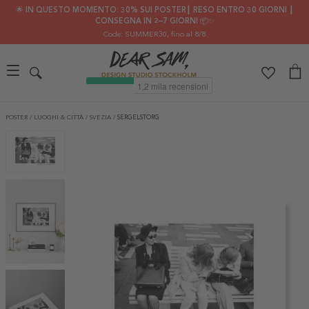
🌟 IN QUESTO MOMENTO: 30% SUI POSTER┃ RESO ENTRO 30 GIORNI ┃
CONSEGNA IN 2–7 GIORNI 📦✨
Code: SUMMER30
, fino al 8/8
POSTER
/
LUOGHI & CITTÀ
/
SVEZIA
/
SERGELSTORG