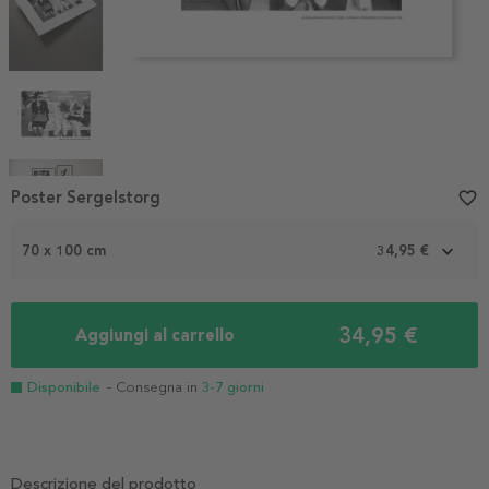
Item
Poster Sergelstorg
favorite_border
1
of
70 x 100 cm
34,95 €
5
34,95 €
Aggiungi al carrello
Disponibile
- Consegna in
3-7 giorni
Descrizione del prodotto