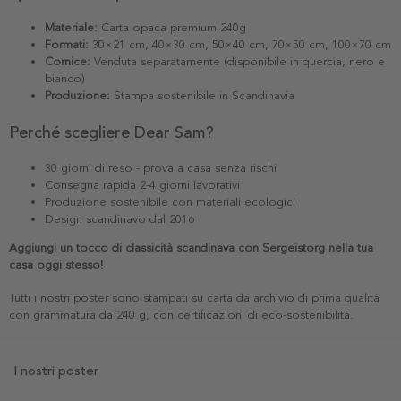
Materiale:
Carta opaca premium 240g
Formati:
30×21 cm, 40×30 cm, 50×40 cm, 70×50 cm, 100×70 cm
Cornice:
Venduta separatamente (disponibile in quercia, nero e
bianco)
Produzione:
Stampa sostenibile in Scandinavia
Perché scegliere Dear Sam?
30 giorni di reso - prova a casa senza rischi
Consegna rapida 2-4 giorni lavorativi
Produzione sostenibile con materiali ecologici
Design scandinavo dal 2016
Aggiungi un tocco di classicità scandinava con Sergeistorg nella tua
casa oggi stesso!
Tutti i nostri poster sono stampati su carta da archivio di prima qualità
con grammatura da 240 g, con certificazioni di eco-sostenibilità.
I nostri poster