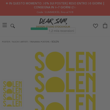
🌟 IN QUESTO MOMENTO: 30% SUI POSTER┃ RESO ENTRO 30 GIORNI ┃
CONSEGNA IN 2–7 GIORNI 📦✨
Code: SUMMER30
, fino al 9/8
POSTER
/
NUOVI ARTISTI
/
PANAMA POSTERS
/
SOLEN