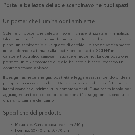
Porta la bellezza del sole scandinavo nei tuoi spazi
Un poster che illumina ogni ambiente
Solen è un poster che celebra il sole in chiave stilizzata e minimalista.
Gli elementi grafici includono forme geometriche del sole – un cerchio
pieno, un semicerchio e un quarto di cerchio – disposte verticalmente
in tre colonne e alternate alla ripetizione del testo 'SOLEN' in un
carattere tipografico sans-serif, audace e moderno. La composizione
presenta un mix armonioso di giallo brillante e bianco, creando un
contrasto fresco e vivace.
Il design trasmette energia, positività e leggerezza, rendendolo ideale
per spazi luminosi e moderni. Questo poster si abbina perfettamente a
interni scandinavi, minimalisti o contemporanei. È una scelta ideale per
aggiungere un tocco di colore e personalità a soggiorni, cucine, uffici
o persino camere dei bambini.
Specifiche del prodotto
Materiale:
Carta opaca premium 240g
Formati:
30×40 cm, 50×70 cm