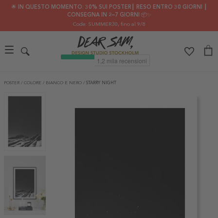
🌟 IN QUESTO MOMENTO: 30% SUI POSTER┃ RESO ENTRO 30 GIORNI ┃
CONSEGNA IN 2–7 GIORNI 📦✨
Code: SUMMER30
, fino al 9/8
POSTER
/
COLORE
/
BIANCO E NERO
/
STARRY NIGHT