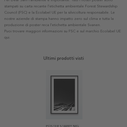
Per Dear Sam l'ambiente è importante. Tutti i nostri poster sono
stampati su carta recante l'etichetta ambientale Forest Stewardship
Council (FSC) e la Ecolabel UE per la silvicoltura responsabile. Le
nostre aziende di stampa hanno impatto zero sul clima e tutta la
produzione di poster reca l'etichetta ambientale Svanen.
Puoi trovare maggiori informazioni su FSC e sul marchio Ecolabel UE
qui
.
Ultimi prodotti visti
POSTER STARRY NIGHT