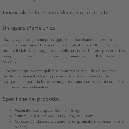
Immortalizza la bellezza di una notte stellata
Un'opera d'arte unica
'Starry Night' raffigura un paesaggio roccioso drammatico sotto un
vasto cielo notturno. Le rocce mostrano texture e dettagli precisi,
mentre il cielo è punteggiato da stelle luminose. L'intero poster utilizza
una palette monocromatica di nero e bianco per un effetto visivo
potente.
Il mood suggerisce tranquillità e contemplazione, ideale per spazi
moderni e minimali. Questo poster si adatta a ambienti come
soggiorni, camere da letto o studi, apportando un senso di serenità e
connessione con la natura.
Specifiche del prodotto
Materiale:
Carta opaca premium 240g
Formati:
21×30 cm (A4), 30×40 cm, 50×70 cm
Cornice:
Venduta separatamente (disponibile in quercia, nero e
bianco)