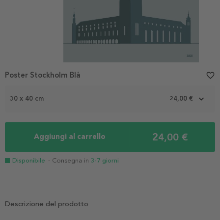
Poster Stockholm Blå
favorite_border
30 x 40 cm
24,00 €
24,00 €
Aggiungi al carrello
Disponibile
- Consegna in
3-7 giorni
Descrizione del prodotto