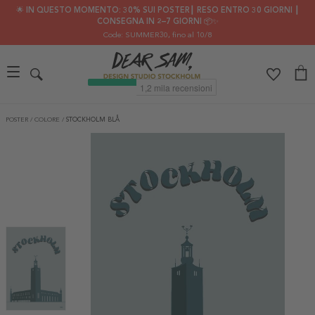
🌟 IN QUESTO MOMENTO: 30% SUI POSTER┃ RESO ENTRO 30 GIORNI ┃
CONSEGNA IN 2–7 GIORNI 📦✨
Code: SUMMER30
, fino al 10/8
POSTER
/
COLORE
/
STOCKHOLM BLÅ