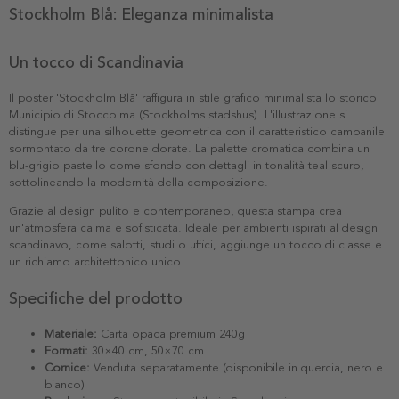
Stockholm Blå: Eleganza minimalista
Un tocco di Scandinavia
Il poster 'Stockholm Blå' raffigura in stile grafico minimalista lo storico
Municipio di Stoccolma (Stockholms stadshus). L'illustrazione si
distingue per una silhouette geometrica con il caratteristico campanile
sormontato da tre corone dorate. La palette cromatica combina un
blu-grigio pastello come sfondo con dettagli in tonalità teal scuro,
sottolineando la modernità della composizione.
Grazie al design pulito e contemporaneo, questa stampa crea
un'atmosfera calma e sofisticata. Ideale per ambienti ispirati al design
scandinavo, come salotti, studi o uffici, aggiunge un tocco di classe e
un richiamo architettonico unico.
Specifiche del prodotto
Materiale:
Carta opaca premium 240g
Formati:
30×40 cm, 50×70 cm
Cornice:
Venduta separatamente (disponibile in quercia, nero e
bianco)