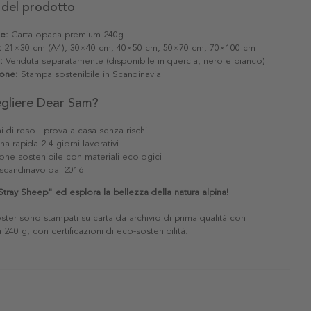
 del prodotto
le:
Carta opaca premium 240g
:
21×30 cm (A4), 30×40 cm, 40×50 cm, 50×70 cm, 70×100 cm
:
Venduta separatamente (disponibile in quercia, nero e bianco)
one:
Stampa sostenibile in Scandinavia
egliere Dear Sam?
i di reso - prova a casa senza rischi
a rapida 2-4 giorni lavorativi
one sostenibile con materiali ecologici
scandinavo dal 2016
tray Sheep" ed esplora la bellezza della natura alpina!
poster sono stampati su carta da archivio di prima qualità con
240 g, con certificazioni di eco-sostenibilità.