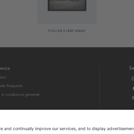
POSTER STRAY SHEEP
tenza
Se
taci
e frequenti
i e condizioni generali