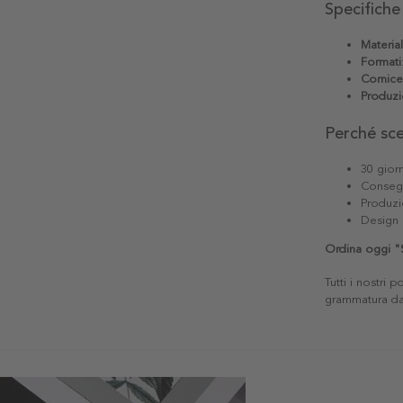
Specifiche
Materia
Formati
Cornice
Produzi
Perché sc
30 giorn
Consegn
Produzi
Design 
Ordina oggi "S
Tutti i nostri 
grammatura da 