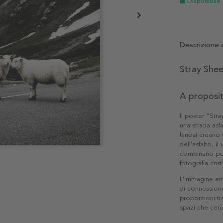
Disponibile
Descrizione 
Stray Shee
A proposi
Il poster "St
una strada asf
lanosi creano 
dell'asfalto, i
combinano per 
fotografia cris
L'immagine em
di connessione 
proporzioni tr
spazi che cer