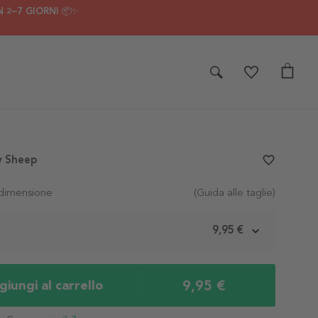
 2–7 GIORNI 📦✨
y Sheep
favorite_border
 dimensione
(Guida alle taglie)
m
9,95 €
9,95 €
iungi al carrello