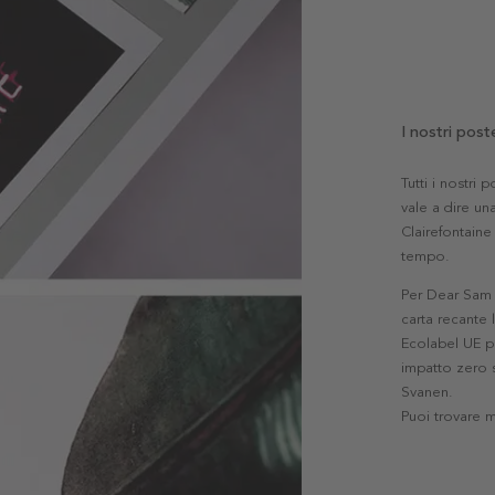
I nostri post
Tutti i nostri
vale a dire una
Clairefontaine 
tempo.
Per Dear Sam l
carta recante 
Ecolabel UE pe
impatto zero s
Svanen.
Puoi trovare 