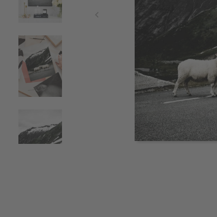
Item
1
of
4