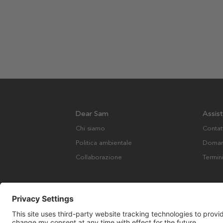
Dear Sam
Assis
Chi siamo
Contat
Politica ambientale
Domand
Collaborazione
Termin