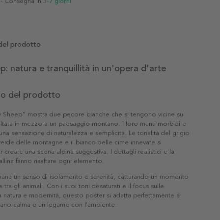
- Consegna in
3-7 giorni
del prodotto
p: natura e tranquillità in un'opera d'arte
to del prodotto
ray Sheep" mostra due pecore bianche che si tengono vicine su
altata in mezzo a un paesaggio montano. I loro manti morbidi e
una sensazione di naturalezza e semplicità. Le tonalità del grigio
l verde delle montagne e il bianco delle cime innevate si
creare una scena alpina suggestiva. I dettagli realistici e la
tallina fanno risaltare ogni elemento.
ana un senso di isolamento e serenità, catturando un momento
tra gli animali. Con i suoi toni desaturati e il focus sulle
a natura e modernità, questo poster si adatta perfettamente a
cano calma e un legame con l'ambiente.