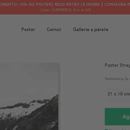
OMENTO: 30% SUI POSTER┃ RESO ENTRO 30 GIORNI ┃ CONSEGNA IN
Code: SUMMER30
, fino al 6/8
Poster
Cornici
Gallerie a parete
Poster Stra
Seleziona la
21 x 30 c
Agg