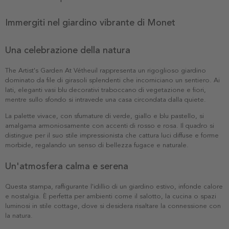
Immergiti nel giardino vibrante di Monet
Una celebrazione della natura
The Artist's Garden At Vétheuil rappresenta un rigoglioso giardino
dominato da file di girasoli splendenti che incorniciano un sentiero. Ai
lati, eleganti vasi blu decorativi traboccano di vegetazione e fiori,
mentre sullo sfondo si intravede una casa circondata dalla quiete.
La palette vivace, con sfumature di verde, giallo e blu pastello, si
amalgama armoniosamente con accenti di rosso e rosa. Il quadro si
distingue per il suo stile impressionista che cattura luci diffuse e forme
morbide, regalando un senso di bellezza fugace e naturale.
Un'atmosfera calma e serena
Questa stampa, raffigurante l'idillio di un giardino estivo, infonde calore
e nostalgia. È perfetta per ambienti come il salotto, la cucina o spazi
luminosi in stile cottage, dove si desidera risaltare la connessione con
la natura.