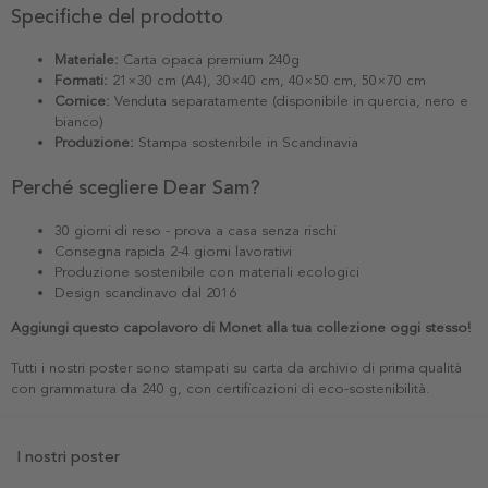
Specifiche del prodotto
Materiale:
Carta opaca premium 240g
Formati:
21×30 cm (A4), 30×40 cm, 40×50 cm, 50×70 cm
Cornice:
Venduta separatamente (disponibile in quercia, nero e
bianco)
Produzione:
Stampa sostenibile in Scandinavia
Perché scegliere Dear Sam?
30 giorni di reso - prova a casa senza rischi
Consegna rapida 2-4 giorni lavorativi
Produzione sostenibile con materiali ecologici
Design scandinavo dal 2016
Aggiungi questo capolavoro di Monet alla tua collezione oggi stesso!
Tutti i nostri poster sono stampati su carta da archivio di prima qualità
con grammatura da 240 g, con certificazioni di eco-sostenibilità.
I nostri poster