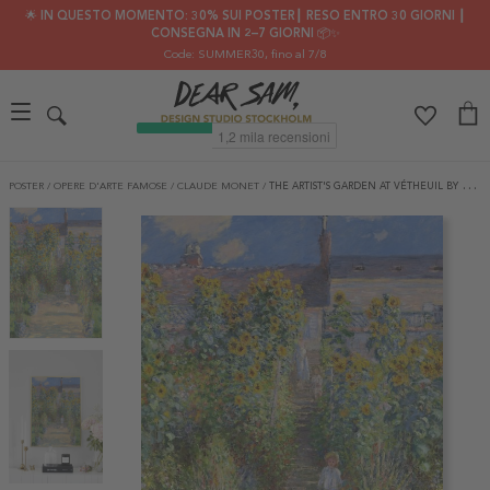
🌟 IN QUESTO MOMENTO: 30% SUI POSTER┃ RESO ENTRO 30 GIORNI ┃
CONSEGNA IN 2–7 GIORNI 📦✨
Code: SUMMER30
, fino al 7/8
POSTER
/
OPERE D'ARTE FAMOSE
/
CLAUDE MONET
/
THE ARTIST'S GARDEN AT VÉTHEUIL BY MONET