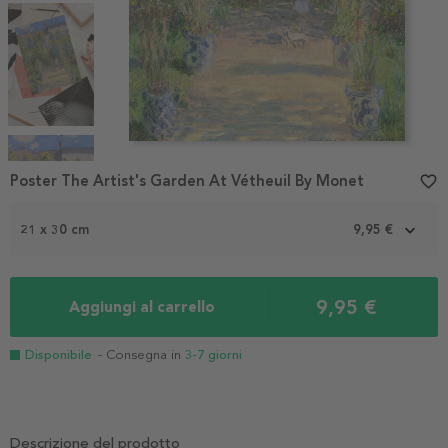
Item
1
Poster The Artist's Garden At Vétheuil By Monet
favorite_border
of
4
21 x 30 cm
9,95 €
9,95 €
Aggiungi al carrello
Disponibile
- Consegna in
3-7 giorni
Descrizione del prodotto