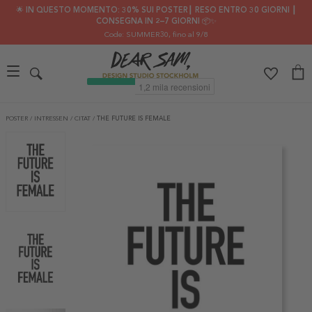
🌟 IN QUESTO MOMENTO: 30% SUI POSTER┃ RESO ENTRO 30 GIORNI ┃
CONSEGNA IN 2–7 GIORNI 📦✨
Code: SUMMER30
, fino al 9/8
POSTER
/
INTRESSEN
/
CITAT
/
THE FUTURE IS FEMALE