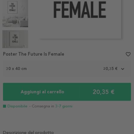
Item
1
Poster The Future Is Female
favorite_border
of
5
30 x 40 cm
20,35 €
20,35 €
Aggiungi al carrello
Disponibile
- Consegna in
3-7 giorni
Descrizione del prodotto