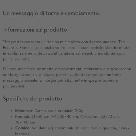
Un messaggio di forza e cambiamento
Informazioni sul prodotto
This poster presenta un design minimalista con il testo audace 'The
Future Is Female', distribuito su tre linee. Il bianco dello sfondo mette
in evidenza il nero deciso del carattere sans-serif, creando un look
pulito e diretto.
Questo manifesto trasmette empowerment, ottimismo e orgoglio con
un design essenziale. Ideale per chi vuole decorare con un forte
messaggio sociale, si integra perfettamente in spazi moderni e
progressisti.
Specifiche del prodotto
Materiale:
Carta opaca premium 240g
Formati:
21×30 cm (A4), 30×40 cm, 40×50 cm, 50×70 cm,
70×100 cm
Cornice:
Venduta separatamente (disponibile in quercia, nero e
bianco)