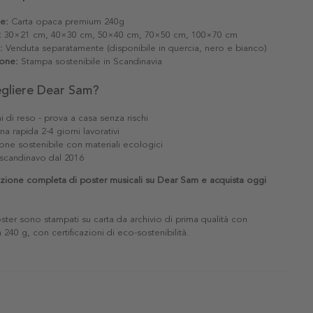
le:
Carta opaca premium 240g
:
30×21 cm, 40×30 cm, 50×40 cm, 70×50 cm, 100×70 cm
:
Venduta separatamente (disponibile in quercia, nero e bianco)
one:
Stampa sostenibile in Scandinavia
egliere Dear Sam?
i di reso - prova a casa senza rischi
a rapida 2-4 giorni lavorativi
one sostenibile con materiali ecologici
scandinavo dal 2016
ezione completa di poster musicali su Dear Sam e acquista oggi
poster sono stampati su carta da archivio di prima qualità con
240 g, con certificazioni di eco-sostenibilità.