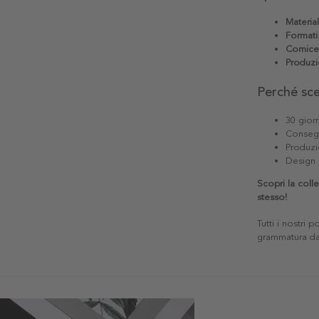
Materia
Formati
Cornice
Produzi
Perché sc
30 giorn
Consegn
Produzi
Design 
Scopri la coll
stesso!
Tutti i nostri 
grammatura da 