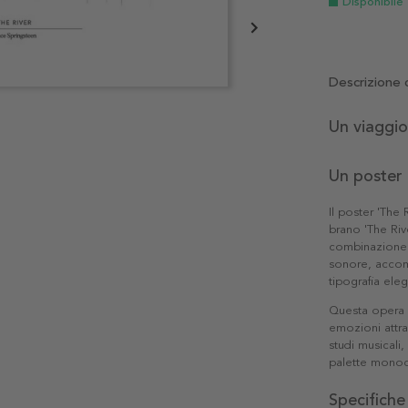
Disponibile
Descrizione 
Un viaggio
Un poster 
Il poster 'The
brano 'The Rive
combinazione d
sonore, accomp
tipografia ele
Questa opera 
emozioni attra
studi musicali
palette monoc
Specifiche