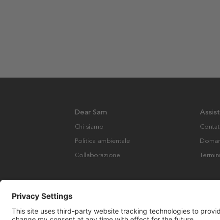
Dear Sam
Assis
Chi siamo
Contat
Politica ambientale
Domand
Collaborazione
Termin