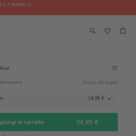
 2–7 GIORNI 📦✨
River
favorite_border
 dimensione
(Guida alle taglie)
cm
34,95 €
34,95 €
iungi al carrello