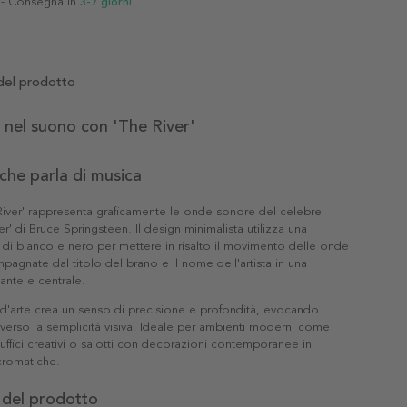
- Consegna in
3-7 giorni
del prodotto
 nel suono con 'The River'
che parla di musica
 River' rappresenta graficamente le onde sonore del celebre
r' di Bruce Springsteen. Il design minimalista utilizza una
i bianco e nero per mettere in risalto il movimento delle onde
agnate dal titolo del brano e il nome dell'artista in una
gante e centrale.
d'arte crea un senso di precisione e profondità, evocando
verso la semplicità visiva. Ideale per ambienti moderni come
, uffici creativi o salotti con decorazioni contemporanee in
romatiche.
 del prodotto