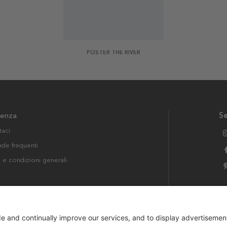
POSTER THE RIVER
tenza
Se
taci
e frequenti
i e condizioni generali