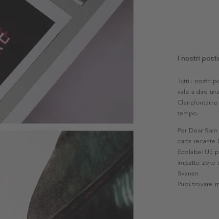
I nostri post
Tutti i nostri
vale a dire una
Clairefontaine 
tempo.
Per Dear Sam l
carta recante 
Ecolabel UE pe
impatto zero s
Svanen.
Puoi trovare 