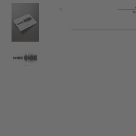
Item
1
of
4