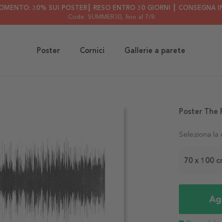
OMENTO: 30% SUI POSTER┃ RESO ENTRO 30 GIORNI ┃ CONSEGNA IN
Code: SUMMER30
, fino al 7/8
Poster
Cornici
Gallerie a parete
Poster The 
Seleziona la
70 x 100 
Agg