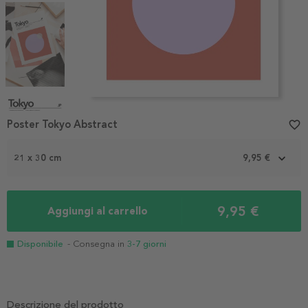
Item
1
Poster Tokyo Abstract
favorite_border
of
4
21 x 30 cm
9,95 €
9,95 €
Aggiungi al carrello
Disponibile
- Consegna in
3-7 giorni
Descrizione del prodotto