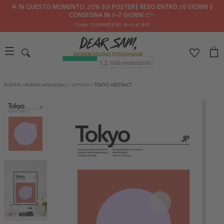
🌟 IN QUESTO MOMENTO: 30% SUI POSTER┃ RESO ENTRO 30 GIORNI ┃
CONSEGNA IN 2–7 GIORNI 📦✨
Code: SUMMER30
, fino al 8/8
POSTER
/
POSTER AZIENDALI
/
UFFICIO
/
TOKYO ABSTRACT