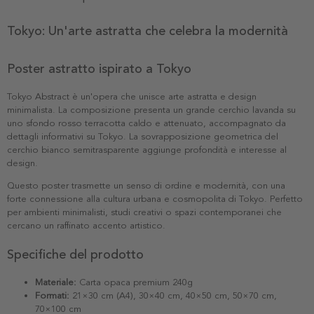
Tokyo: Un'arte astratta che celebra la modernità
Poster astratto ispirato a Tokyo
Tokyo Abstract è un'opera che unisce arte astratta e design
minimalista. La composizione presenta un grande cerchio lavanda su
uno sfondo rosso terracotta caldo e attenuato, accompagnato da
dettagli informativi su Tokyo. La sovrapposizione geometrica del
cerchio bianco semitrasparente aggiunge profondità e interesse al
design.
Questo poster trasmette un senso di ordine e modernità, con una
forte connessione alla cultura urbana e cosmopolita di Tokyo. Perfetto
per ambienti minimalisti, studi creativi o spazi contemporanei che
cercano un raffinato accento artistico.
Specifiche del prodotto
Materiale:
Carta opaca premium 240g
Formati:
21×30 cm (A4), 30×40 cm, 40×50 cm, 50×70 cm,
70×100 cm