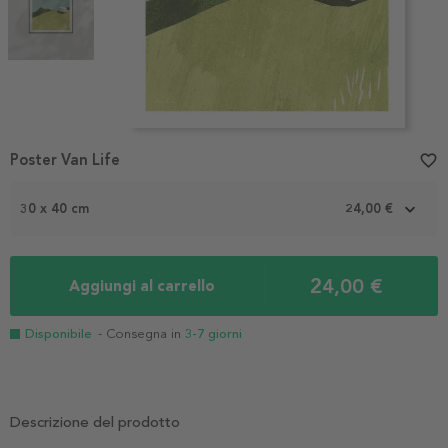
Item
Poster Van Life
favorite_border
1
of
2
30 x 40 cm
24,00 €
24,00 €
Aggiungi al carrello
Disponibile
- Consegna in
3-7 giorni
Descrizione del prodotto