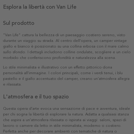
Esplora la libertà con Van Life
Sul prodotto
"Van Life" cattura la bellezza di un paesaggio costiero sereno, visto
durante un viaggio su strada. Al centro dell'opera, un camper vintage
giallo e bianco è posizionato su una collina erbosa con il mare calmo
sullo sfondo. I dettagli includono colline ondulate, scogliere e un cielo
morbido che conferiscono profondità e naturalezza alla scena.
Lo stile minimalista e illustrativo con un effetto pittorico dona
personalità all'immagine. I colori principali, come i verdi tenui, i blu
pastello e il giallo accentuato del camper, creano un'atmosfera allegra
e rilassata.
L'atmosfera e il tuo spazio
Questa opera d'arte evoca una sensazione di pace e avventura, ideale
per chi sogna la libertà di esplorare la natura. Adatta a qualsiasi stanza
che aspira a un'atmosfera rilassata o ispirata ai viaggi: saloni, spazi di
lavoro o camere da letto in stile minimalista, moderno o costiero.
Perfetta anche per decorare ambienti con tematiche di natura o