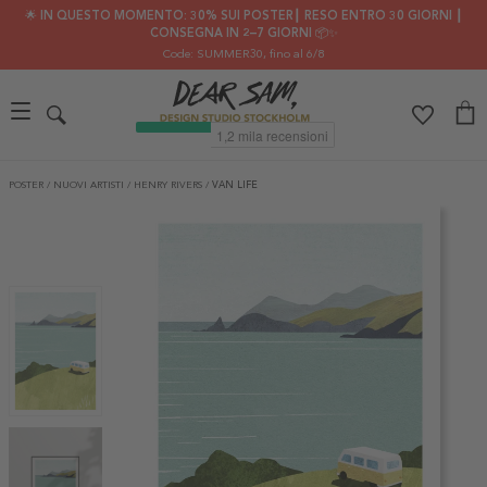
🌟 IN QUESTO MOMENTO: 30% SUI POSTER┃ RESO ENTRO 30 GIORNI ┃
CONSEGNA IN 2–7 GIORNI 📦✨
Code: SUMMER30
, fino al 6/8
POSTER
/
NUOVI ARTISTI
/
HENRY RIVERS
/
VAN LIFE