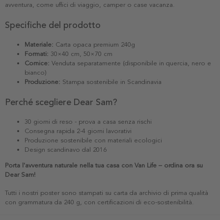
avventura, come uffici di viaggio, camper o case vacanza.
Specifiche del prodotto
Materiale:
Carta opaca premium 240g
Formati:
30×40 cm, 50×70 cm
Cornice:
Venduta separatamente (disponibile in quercia, nero e
bianco)
Produzione:
Stampa sostenibile in Scandinavia
Perché scegliere Dear Sam?
30 giorni di reso - prova a casa senza rischi
Consegna rapida 2-4 giorni lavorativi
Produzione sostenibile con materiali ecologici
Design scandinavo dal 2016
Porta l'avventura naturale nella tua casa con Van Life – ordina ora su
Dear Sam!
Tutti i nostri poster sono stampati su carta da archivio di prima qualità
con grammatura da 240 g, con certificazioni di eco-sostenibilità.