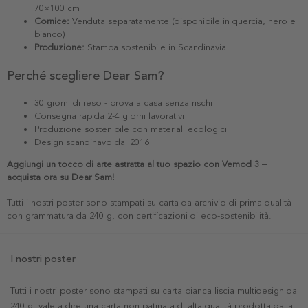
70×100 cm
Cornice:
Venduta separatamente (disponibile in quercia, nero e
bianco)
Produzione:
Stampa sostenibile in Scandinavia
Perché scegliere Dear Sam?
30 giorni di reso - prova a casa senza rischi
Consegna rapida 2-4 giorni lavorativi
Produzione sostenibile con materiali ecologici
Design scandinavo dal 2016
Aggiungi un tocco di arte astratta al tuo spazio con Vemod 3 –
acquista ora su Dear Sam!
Tutti i nostri poster sono stampati su carta da archivio di prima qualità
con grammatura da 240 g, con certificazioni di eco-sostenibilità.
I nostri poster
Tutti i nostri poster sono stampati su carta bianca liscia multidesign da
240 g, vale a dire una carta non patinata di alta qualità prodotta dalla