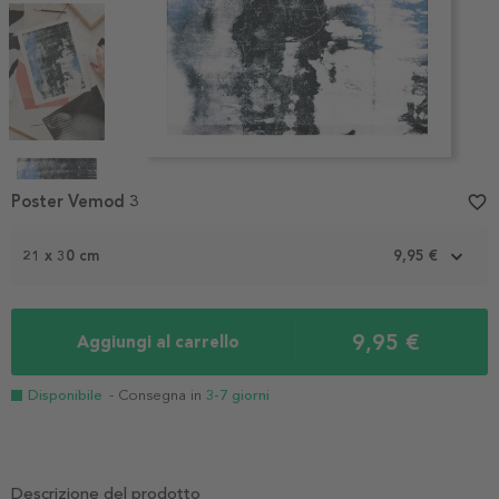
Item
1
Poster Vemod 3
favorite_border
of
5
21 x 30 cm
9,95 €
9,95 €
Aggiungi al carrello
Disponibile
- Consegna in
3-7 giorni
Descrizione del prodotto