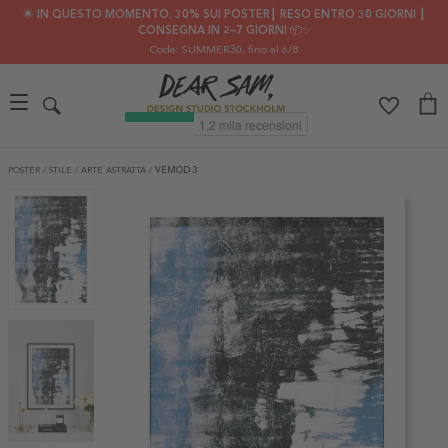
🌟 IN QUESTO MOMENTO: 30% SUI POSTER┃ RESO ENTRO 30 GIORNI ┃
CONSEGNA IN 2–7 GIORNI 📦✨
Code: SUMMER30
, fino al 6/8
POSTER
/
STILE
/
ARTE ASTRATTA
/
VEMOD 3