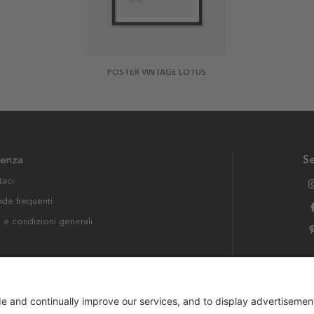
POSTER VINTAGE LOTUS
tenza
Se
taci
e frequenti
i e condizioni generali