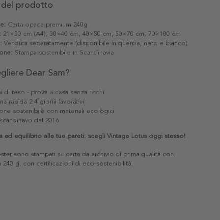
 del prodotto
le:
Carta opaca premium 240g
:
21×30 cm (A4), 30×40 cm, 40×50 cm, 50×70 cm, 70×100 cm
:
Venduta separatamente (disponibile in quercia, nero e bianco)
one:
Stampa sostenibile in Scandinavia
egliere Dear Sam?
i di reso - prova a casa senza rischi
a rapida 2-4 giorni lavorativi
one sostenibile con materiali ecologici
scandinavo dal 2016
ed equilibrio alle tue pareti: scegli Vintage Lotus oggi stesso!
poster sono stampati su carta da archivio di prima qualità con
240 g, con certificazioni di eco-sostenibilità.