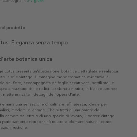
- Consegna in
3-7 giorni
del prodotto
otus: Eleganza senza tempo
'arte botanica unica
ge Lotus presenta un'illustrazione botanica dettagliata e realistica
 loto in stile vintage. L'immagine monocromatica evidenzia la
le del fiore, accompagnata da foglie accattivanti, sottili steli e
ppresentazione delle radici. Lo sfondo neutro, in bianco sporco
, mette in risalto i dettagli dell'opera d'arte.
 emana una sensazione di calma e raffinatezza, ideale per
listi, moderni o vintage. Che si tratti di una parete del
la camera da letto o di uno spazio di lavoro, il poster Vintage
ra perfettamente con tonalità neutre e elementi naturali, come
azioni rustiche.