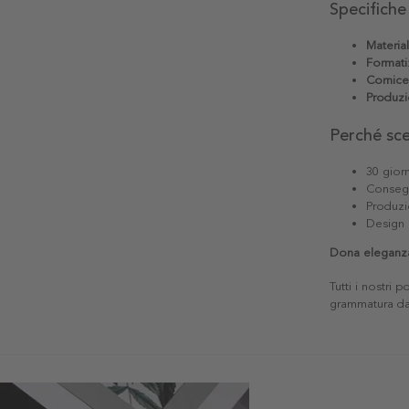
Specifiche
Materia
Formati
Cornice
Produzi
Perché sc
30 giorn
Consegn
Produzi
Design 
Dona eleganza 
Tutti i nostri 
grammatura da 