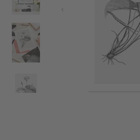
Item
1
of
4