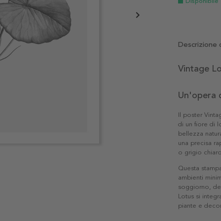
Disponibile
Descrizione 
Vintage L
Un'opera d
Il poster Vinta
di un fiore di
bellezza natura
una precisa ra
o grigio chiaro
Questa stampa
ambienti minima
soggiorno, del
Lotus si integ
piante e decor