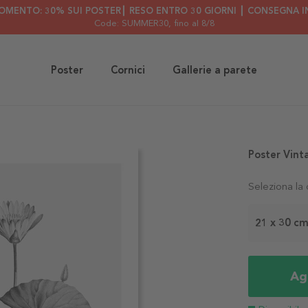
OMENTO: 30% SUI POSTER┃ RESO ENTRO 30 GIORNI ┃ CONSEGNA IN
Code: SUMMER30
, fino al 8/8
Poster
Cornici
Gallerie a parete
Poster Vint
Seleziona la
21 x 30 c
Agg