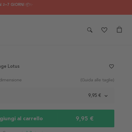
 2–7 GIORNI 📦✨
age Lotus
favorite_border
 dimensione
(Guida alle taglie)
m
9,95 €
9,95 €
iungi al carrello