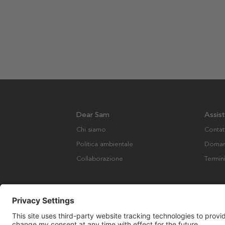
Dear Sam
Assis
Chi siamo
Contat
Politica ambientale
Domand
Collaborazione
Termin