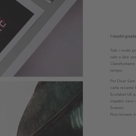
I nostri post
Tutti i nostri
vale a dire una
Clairefontaine 
tempo.
Per Dear Sam l
carta recante 
Ecolabel UE pe
impatto zero s
Svanen.
Puoi trovare 