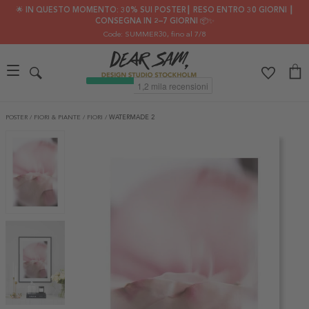
🌟 IN QUESTO MOMENTO: 30% SUI POSTER┃ RESO ENTRO 30 GIORNI ┃
CONSEGNA IN 2–7 GIORNI 📦✨
Code: SUMMER30
, fino al 7/8
POSTER
/
FIORI & PIANTE
/
FIORI
/
WATERMADE 2