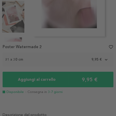
Item
1
Poster Watermade 2
favorite_border
of
4
21 x 30 cm
9,95 €
9,95 €
Aggiungi al carrello
Disponibile
- Consegna in
3-7 giorni
Descrizione del prodotto