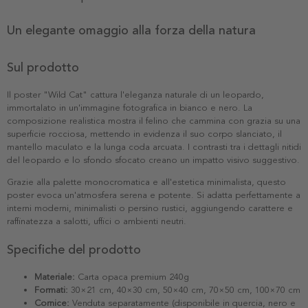
Un elegante omaggio alla forza della natura
Sul prodotto
Il poster "Wild Cat" cattura l'eleganza naturale di un leopardo,
immortalato in un'immagine fotografica in bianco e nero. La
composizione realistica mostra il felino che cammina con grazia su una
superficie rocciosa, mettendo in evidenza il suo corpo slanciato, il
mantello maculato e la lunga coda arcuata. I contrasti tra i dettagli nitidi
del leopardo e lo sfondo sfocato creano un impatto visivo suggestivo.
Grazie alla palette monocromatica e all'estetica minimalista, questo
poster evoca un'atmosfera serena e potente. Si adatta perfettamente a
interni moderni, minimalisti o persino rustici, aggiungendo carattere e
raffinatezza a salotti, uffici o ambienti neutri.
Specifiche del prodotto
Materiale:
Carta opaca premium 240g
Formati:
30×21 cm, 40×30 cm, 50×40 cm, 70×50 cm, 100×70 cm
Cornice:
Venduta separatamente (disponibile in quercia, nero e