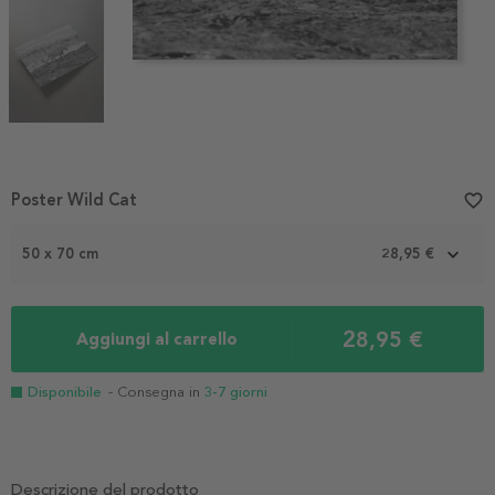
Item
Poster Wild Cat
favorite_border
1
of
50 x 70 cm
28,95 €
3
28,95 €
Aggiungi al carrello
Disponibile
- Consegna in
3-7 giorni
Descrizione del prodotto