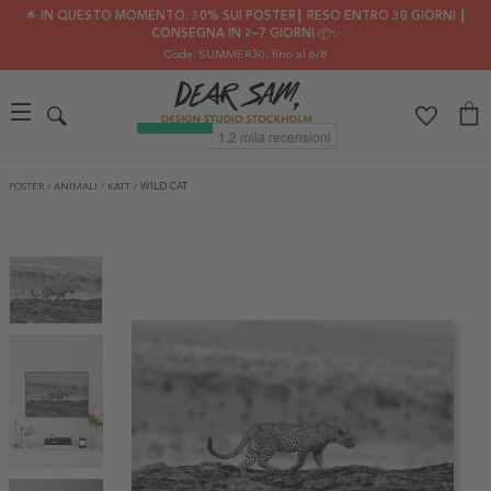
🌟 IN QUESTO MOMENTO: 30% SUI POSTER┃ RESO ENTRO 30 GIORNI ┃
CONSEGNA IN 2–7 GIORNI 📦✨
Code: SUMMER30
, fino al 6/8
POSTER
/
ANIMALI
/
KATT
/
WILD CAT