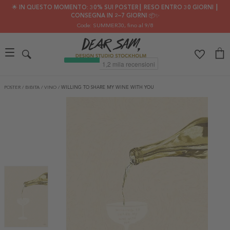
🌟 IN QUESTO MOMENTO: 30% SUI POSTER┃ RESO ENTRO 30 GIORNI ┃
CONSEGNA IN 2–7 GIORNI 📦✨
Code: SUMMER30
, fino al 9/8
POSTER
/
BIBITA
/
VINO
/
WILLING TO SHARE MY WINE WITH YOU