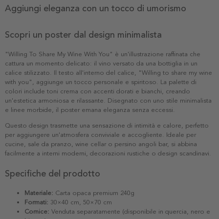
Aggiungi eleganza con un tocco di umorismo
Scopri un poster dal design minimalista
"Willing To Share My Wine With You" è un'illustrazione raffinata che
cattura un momento delicato: il vino versato da una bottiglia in un
calice stilizzato. Il testo all'interno del calice, "Willing to share my wine
with you", aggiunge un tocco personale e spiritoso. La palette di
colori include toni crema con accenti dorati e bianchi, creando
un'estetica armoniosa e rilassante. Disegnato con uno stile minimalista
e linee morbide, il poster emana eleganza senza eccessi.
Questo design trasmette una sensazione di intimità e calore, perfetto
per aggiungere un'atmosfera conviviale e accogliente. Ideale per
cucine, sale da pranzo, wine cellar o persino angoli bar, si abbina
facilmente a interni moderni, decorazioni rustiche o design scandinavi.
Specifiche del prodotto
Materiale:
Carta opaca premium 240g
Formati:
30×40 cm, 50×70 cm
Cornice:
Venduta separatamente (disponibile in quercia, nero e