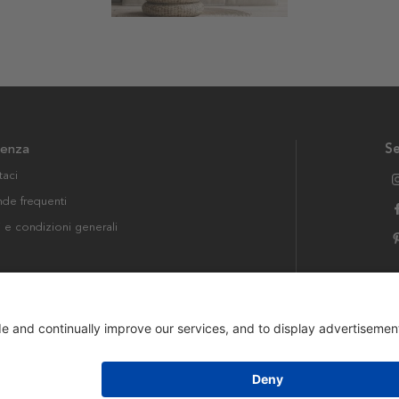
tenza
Se
taci
e frequenti
i e condizioni generali