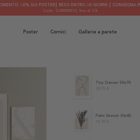
OMENTO: 30% SUI POSTER┃ RESO ENTRO 30 GIORNI ┃ CONSEGNA IN
Code: SUMMER30
, fino al 7/8
Poster
Cornici
Gallerie a parete
Tiny Dancer 50x70
28,95 €
Palm Sketch 30x40
14,95 €