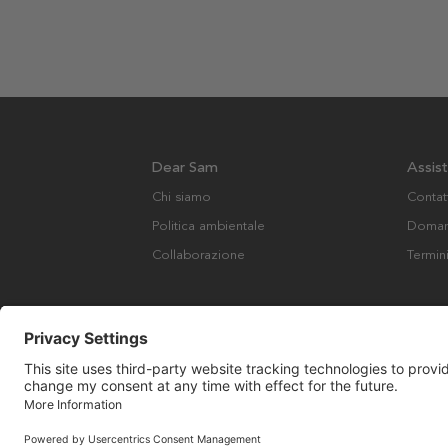
Dear Sam
Assis
Chi siamo
Contat
Politica ambientale
Domand
Collaborazione
Termin
Copyright © Many Brands AB 2023. Tutti i diritti riservati.