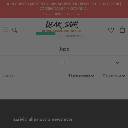
🌟 IN QUESTO MOMENTO: 30% SUI POSTER┃ RESO ENTRO 30 GIORNI ┃
CONSEGNA IN 2–7 GIORNI 📦✨
Code: SUMMER30
, fino al 8/8
Jazz
Filtri
0 articoli
Iscriviti alla nostra newsletter