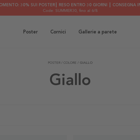
OMENTO: 30% SUI POSTER┃ RESO ENTRO 30 GIORNI ┃ CONSEGNA IN
Code: SUMMER30
, fino al 6/8
Poster
Cornici
Gallerie a parete
POSTER
/
COLORE
/
GIALLO
Giallo