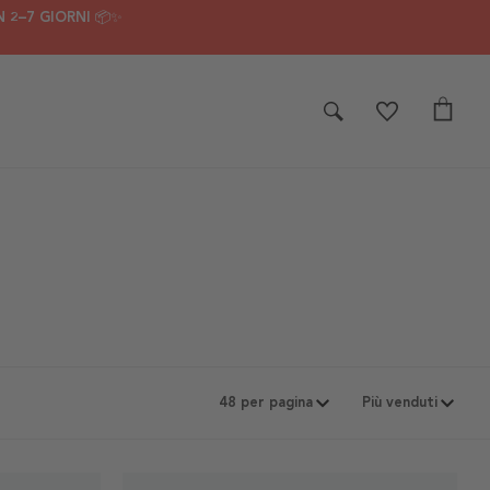
 2–7 GIORNI 📦✨