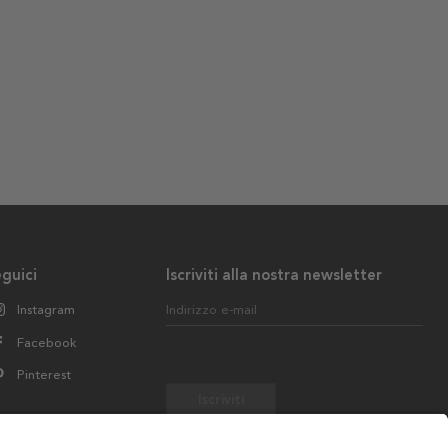
guici
Iscriviti alla nostra newsletter
Instagram
Indirizzo e-mail
Facebook
Pinterest
Iscriviti