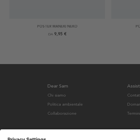
POSTER MANEKI NEKO
P
9,95 €
DA
Dear Sam
Assis
Chi siamo
Contat
Politica ambientale
Domand
Collaborazione
Termin