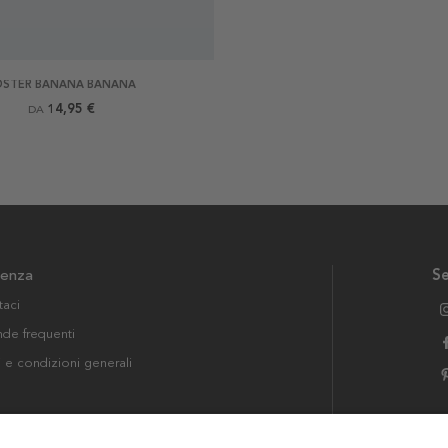
OSTER BANANA BANANA
14,95 €
DA
tenza
Se
taci
e frequenti
i e condizioni generali